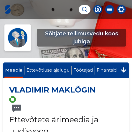
Sõitjate tellimusvedu koos
juhiga
Meedia
Ettevõtluse ajalugu
Töötajad
Finantsid
VLADIMIR MAKLÕGIN
Ettevõtete ärimeedia ja
uudisvoog