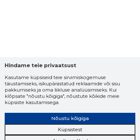
VLADIMIR
Usaldusv
Hindame teie privaatsust
Kasutame küpsiseid teie sirvimiskogemuse
täiustamiseks, isikupärastatud reklaamide või sisu
pakkumiseks ja oma liikluse analüüsimiseks. Kui
klõpsate "nõustu kõigiga", nõustute kõikide meie
küpsiste kasutamisega.
Nõustu kõigiga
Küpsistest