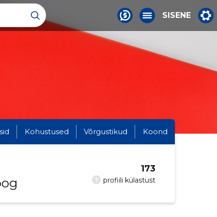
SISENE
sid
Kohustused
Võrgustikud
Koond
173
oog
?
profiili külastust