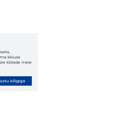
seks,
ma liikluse
ute kõikide meie
ustu kõigiga