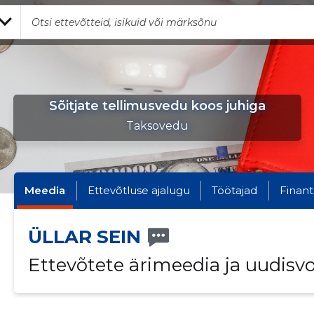
Sõitjate tellimusvedu koos juhiga
Taksovedu
Meedia
Ettevõtluse ajalugu
Töötajad
Finant
ÜLLAR SEIN
Ettevõtete ärimeedia ja uudisv