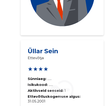
Üllar Sein
Ettevõtja
★★★★
Sünniaeg:
......
Isikukood:
......
Aktiivseid seoseid:
1
Ettevõtluskogemuse algus:
31.05.2001