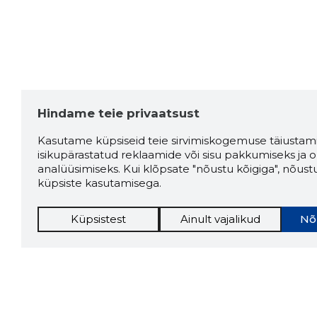
Hindame teie privaatsust
Kasutame küpsiseid teie sirvimiskogemuse täiustami
isikupärastatud reklaamide või sisu pakkumiseks ja o
analüüsimiseks. Kui klõpsate "nõustu kõigiga", nõust
küpsiste kasutamisega.
Küpsistest
Ainult vajalikud
Nõ