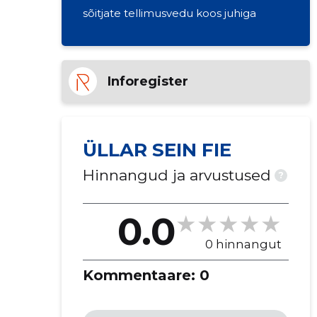
sõitjate tellimusvedu koos juhiga
Inforegister
ÜLLAR SEIN FIE
Hinnangud ja arvustused
?
0.0
0 hinnangut
Kommentaare:
0