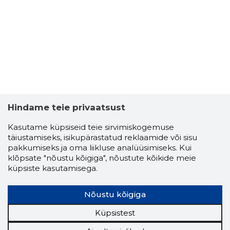
VILLI VILJ
Usaldusv
Hindame teie privaatsust
Kasutame küpsiseid teie sirvimiskogemuse
täiustamiseks, isikupärastatud reklaamide või sisu
pakkumiseks ja oma liikluse analüüsimiseks. Kui
klõpsate "nõustu kõigiga", nõustute kõikide meie
küpsiste kasutamisega.
Nõustu kõigiga
Küpsistest