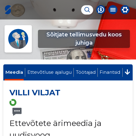
Sõitjate tellimusvedu koos
juhiga
Meedia
Ettevõtluse ajalugu
Töötajad
Finantsid
VILLI VILJAT
Ettevõtete ärimeedia ja
uudisvoog