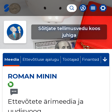
Sõitjate tellimusvedu koos
juhiga
Meedia
Ettevõtluse ajalugu
Töötajad
Finantsid
ROMAN MININ
Ettevõtete ärimeedia ja
uudisvoog