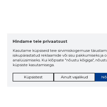
Hindame teie privaatsust
Kasutame küpsiseid teie sirvimiskogemuse täiustami
isikupärastatud reklaamide või sisu pakkumiseks ja o
analüüsimiseks. Kui klõpsate "nõustu kõigiga", nõust
küpsiste kasutamisega.
Küpsistest
Ainult vajalikud
Nõ