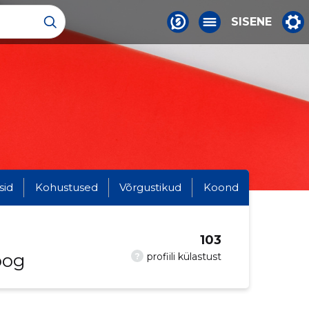
SISENE
sid
Kohustused
Võrgustikud
Koond
103
oog
?
profiili külastust