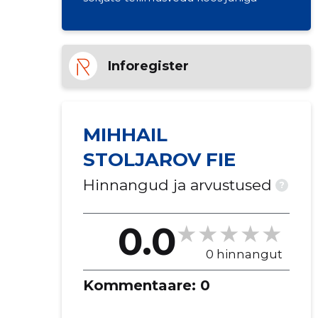
Inforegister
MIHHAIL
STOLJAROV FIE
Hinnangud ja arvustused
?
0.0
0 hinnangut
Kommentaare:
0