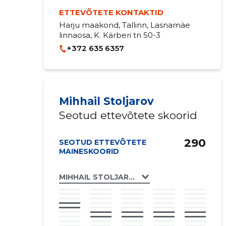
ETTEVÕTETE KONTAKTID
Harju maakond, Tallinn, Lasnamäe
linnaosa, K. Kärberi tn 50-3
+372 635 6357
Mihhail Stoljarov
Seotud ettevõtete skoorid
290
SEOTUD ETTEVÕTETE
MAINESKOORID
MIHHAIL STOLJAROV FIE