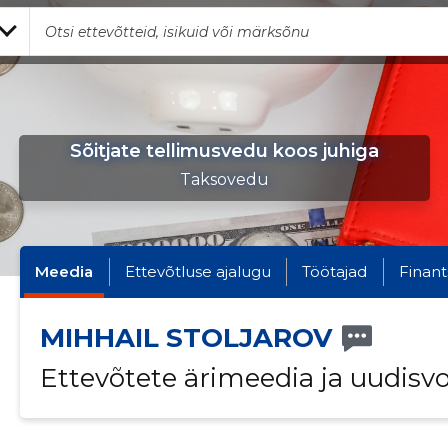
Sõitjate tellimusvedu koos juhiga
Taksovedu
Meedia
Ettevõtluse ajalugu
Töötajad
Finant
MIHHAIL STOLJAROV
Ettevõtete ärimeedia ja uudisv