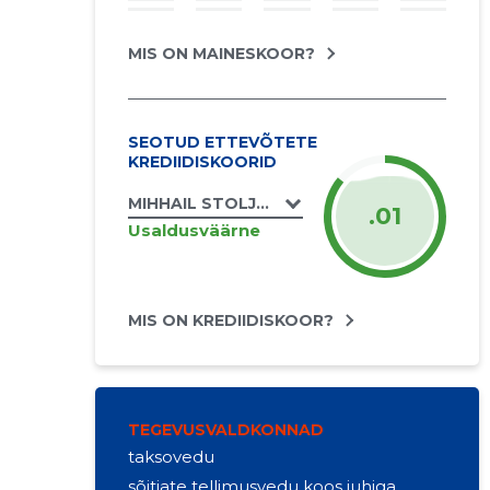
MIS ON MAINESKOOR?
SEOTUD ETTEVÕTETE
KREDIIDISKOORID
MIHHAIL STOLJAROV FIE
.01
Usaldusväärne
MIS ON KREDIIDISKOOR?
TEGEVUSVALDKONNAD
taksovedu
sõitjate tellimusvedu koos juhiga