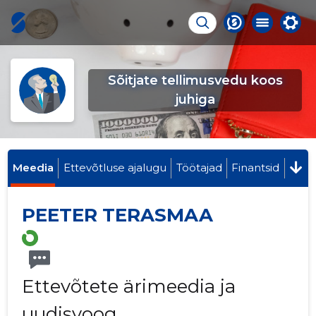
Sõitjate tellimusvedu koos
juhiga
Meedia
Ettevõtluse ajalugu
Töötajad
Finantsid
PEETER TERASMAA
Ettevõtete ärimeedia ja
uudisvoog