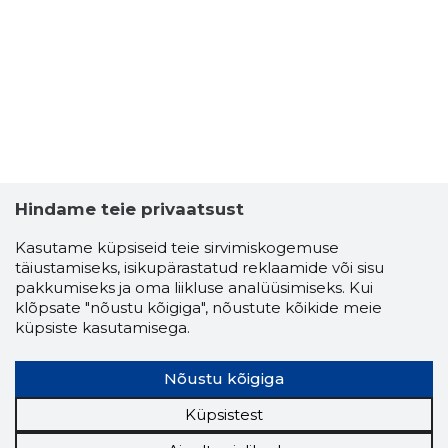
PEETER T
Usaldusv
Hindame teie privaatsust
Kasutame küpsiseid teie sirvimiskogemuse
täiustamiseks, isikupärastatud reklaamide või sisu
pakkumiseks ja oma liikluse analüüsimiseks. Kui
klõpsate "nõustu kõigiga", nõustute kõikide meie
küpsiste kasutamisega.
Nõustu kõigiga
Küpsistest