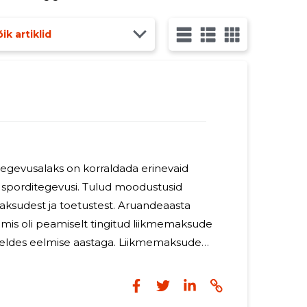
te lagunemine, paljudel ettevõtjatel ei ole
ik artiklid
egevusalaks on korraldada erinevaid
vusi. Tulud moodustusid
aksudest ja toetustest. Aruandeaasta
mis oli peamiselt tingitud liikmemaksude
eldes eelmise aastaga. Liikmemaksude
lenes eelkõige liikmete aktiivsuse
 avaldas negatiivset mõju MTÜ
e. Juhatus plaanib järgmisel