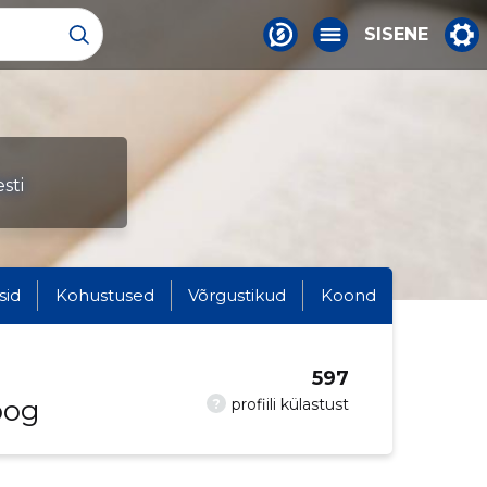
SISENE
sti
sid
Kohustused
Võrgustikud
Koond
597
oog
?
profiili külastust