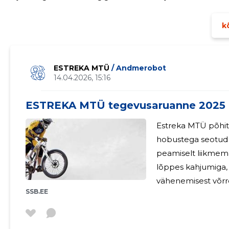
teenuspakkujaid üle Eesti palju. Probleemideks on hoone
üldse sisetingimusi hobustega
kõ
ESTREKA MTÜ
/ Andmerobot
14.04.2026, 15:16
ESTREKA MTÜ tegevusaruanne 2025
Estreka MTÜ põhit
hobustega seotud sporditege
peamiselt liikmem
lõppes kahjumiga, 
vähenemisest võrr
SSB.EE
osakaalu langus tu
vähenemisest. See
majandustulemusel