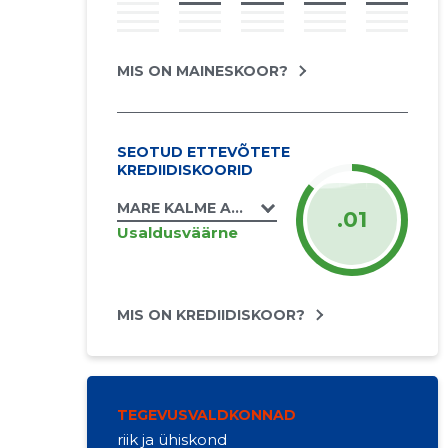
MIS ON MAINESKOOR?
SEOTUD ETTEVÕTETE
KREDIIDISKOORID
MARE KALME ARMA RATSATALU FIE
.01
Usaldusväärne
MIS ON KREDIIDISKOOR?
TEGEVUSVALDKONNAD
riik ja ühiskond