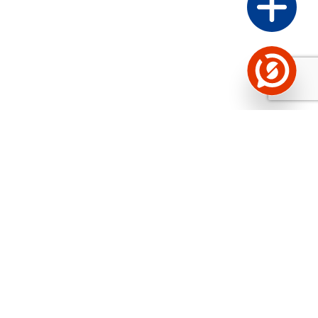
Näed helistaja tausta!
Storybooki Äpp toob