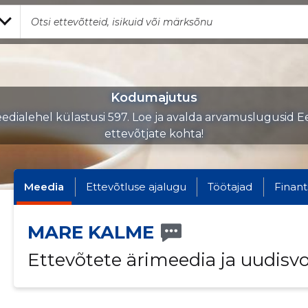
Kodumajutus
edialehel külastusi 597. Loe ja avalda arvamuslugusid Ee
ettevõtjate kohta!
Meedia
Ettevõtluse ajalugu
Töötajad
Finant
MARE KALME
Ettevõtete ärimeedia ja uudisv