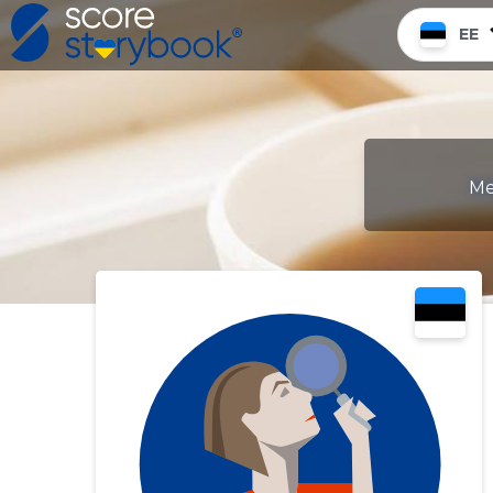
EE
Me