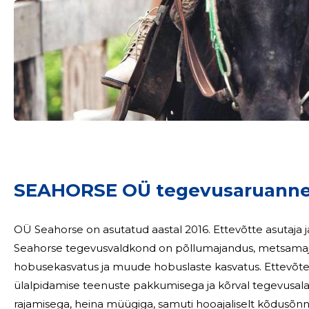
Sinu nimi
taar
SEAHORSE OÜ tegevusaruanne
OÜ Seahorse on asutatud aastal 2016. Ettevõtte asutaja
Seahorse tegevusvaldkond on põllumajandus, metsamaj
hobusekasvatus ja muude hobuslaste kasvatus. Ettevõt
ülalpidamise teenuste pakkumisega ja kõrval tegevusala
rajamisega, heina müügiga, samuti hooajaliselt kõdusõnniku müügiga. An