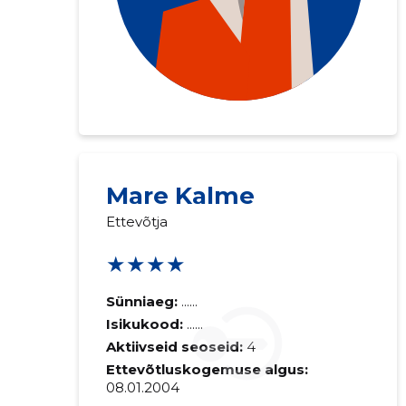
Saaja e-mail
Mare Kalme
Ettevõtja
Sinu kommen
★★★★
Sünniaeg:
......
Isikukood:
......
Aktiivseid seoseid:
4
Ettevõtluskogemuse algus:
08.01.2004