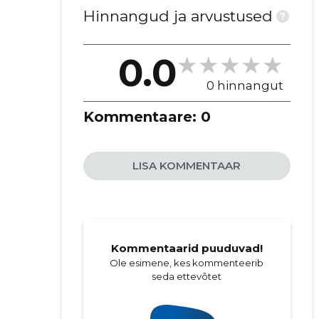
Hinnangud ja arvustused
?
0.0
0 hinnangut
Kommentaare:
0
LISA KOMMENTAAR
Kommentaarid puuduvad!
Ole esimene, kes kommenteerib
seda ettevõtet