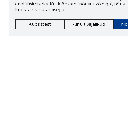
analüüsimiseks. Kui klõpsate "nõustu kõigiga", nõust
küpsiste kasutamisega.
Küpsistest
Ainult vajalikud
Nõ
Storybo