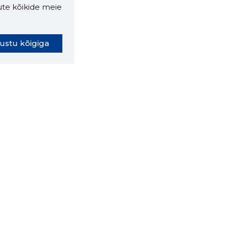
ute kõikide meie
ustu kõigiga
oki laiendus ütleb Sulle, mis