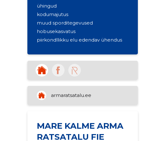
ühingud
kodumajutus
muud sporditegevused
hobusekasvatus
piirkondllikku elu edendav ühendus
armaratsatalu.ee
MARE KALME ARMA
RATSATALU FIE