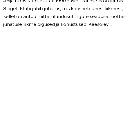
Anija Lions Klubi asutati 1990.aastal. Tänaseks on klubis
8 liiget. Klubi juhib juhatus, mis koosneb ühest liikmest,
kellel on antud mittetulundusühingute seaduse mõttes
juhatuse liikme õigused ja kohustused. Käesolev
aruanne annab ülevaate majandusaastal 2022-2023
tehtust. Taustinfo Lionsliikumine on Eestis endiselt
elujõus. Klubi on hoidnud oma tuntust kohalikus
kogukonnas. Klubi eesmärgid Põhikiri sätestab klubi
eesmärkideks inimestevaheliste vastastikuse
arusaamise arendamine, heale valitsemisele kaasa
aitamine ja kodanikuõiguste