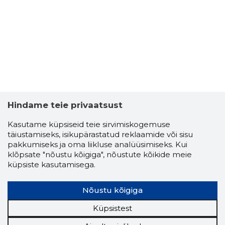
3
Hindame teie privaatsust
Kasutame küpsiseid teie sirvimiskogemuse
täiustamiseks, isikupärastatud reklaamide või sisu
pakkumiseks ja oma liikluse analüüsimiseks. Kui
klõpsate "nõustu kõigiga", nõustute kõikide meie
küpsiste kasutamisega.
Nõustu kõigiga
Küpsistest