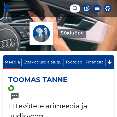
Sõiduõpe
Meedia
Ettevõtluse ajalugu
Töötajad
Finantsid
TOOMAS TANNE
Ettevõtete ärimeedia ja
uudisvoog