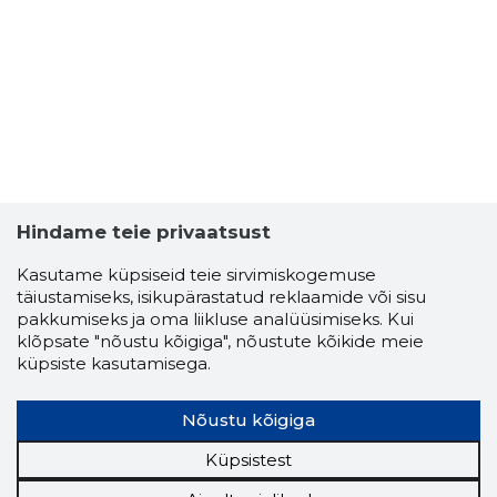
JURI SPIR
Usaldusv
Hindame teie privaatsust
Kasutame küpsiseid teie sirvimiskogemuse
täiustamiseks, isikupärastatud reklaamide või sisu
pakkumiseks ja oma liikluse analüüsimiseks. Kui
klõpsate "nõustu kõigiga", nõustute kõikide meie
küpsiste kasutamisega.
Nõustu kõigiga
Küpsistest