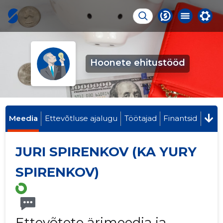
Hoonete ehitustööd
Meedia
Ettevõtluse ajalugu
Töötajad
Finantsid
JURI SPIRENKOV (KA YURY
SPIRENKOV)
Ettevõtete ärimeedia ja