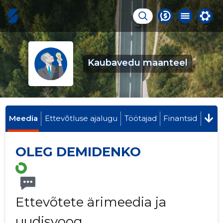
Kaubavedu maanteel
Meedia
Ettevõtluse ajalugu
Töötajad
Finantsid
OLEG DEMIDENKO
Ettevõtete ärimeedia ja
uudisvoog