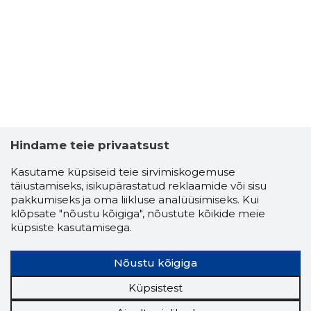
OLEG DEM
Usaldusv
Hindame teie privaatsust
Kasutame küpsiseid teie sirvimiskogemuse
täiustamiseks, isikupärastatud reklaamide või sisu
pakkumiseks ja oma liikluse analüüsimiseks. Kui
klõpsate "nõustu kõigiga", nõustute kõikide meie
küpsiste kasutamisega.
Nõustu kõigiga
Küpsistest