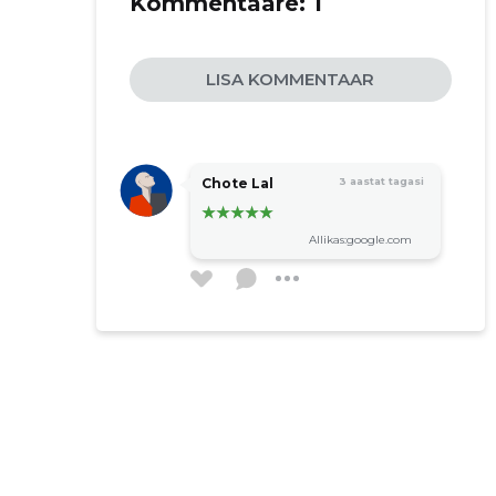
Kommentaare:
1
LISA KOMMENTAAR
Chote Lal
3 aastat tagasi
Allikas:google.com