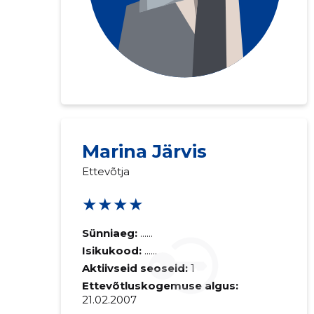
Marina Järvis
Ettevõtja
★★★★
Sünniaeg:
......
Isikukood:
......
Aktiivseid seoseid:
1
Ettevõtluskogemuse algus:
21.02.2007