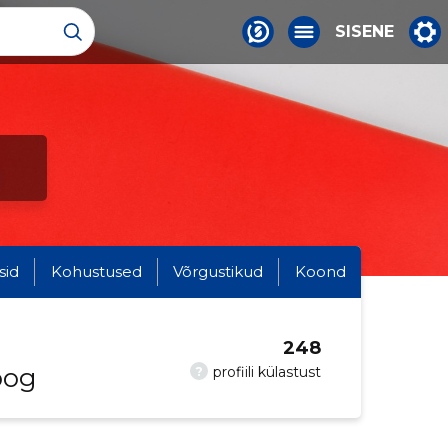
SISENE
sid
Kohustused
Võrgustikud
Koond
248
oog
?
profiili külastust