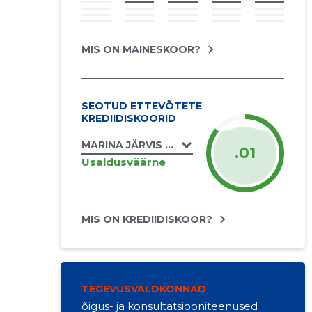
MIS ON MAINESKOOR?
SEOTUD ETTEVÕTETE
KREDIIDISKOORID
MARINA JÄRVIS KOOLITUSED FIE
.01
Usaldusväärne
MIS ON KREDIIDISKOOR?
TEGEVUSVALDKONNAD
õigus- ja konsultatsiooniteenused