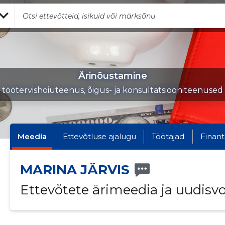
Ärinõustamine
töötervishoiuteenus, õigus- ja konsultatsiooniteenused
Meedia
Ettevõtluse ajalugu
Töötajad
Finant
MARINA JÄRVIS
Ettevõtete ärimeedia ja uudisv