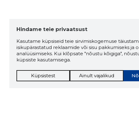
Hindame teie privaatsust
Kasutame küpsiseid teie sirvimiskogemuse täiustami
isikupärastatud reklaamide või sisu pakkumiseks ja o
analüüsimiseks. Kui klõpsate "nõustu kõigiga", nõust
küpsiste kasutamisega.
Küpsistest
Ainult vajalikud
Nõ