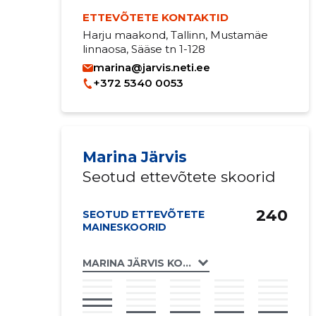
ETTEVÕTETE KONTAKTID
Harju maakond, Tallinn, Mustamäe
linnaosa, Sääse tn 1-128
marina@jarvis.neti.ee
+372 5340 0053
Marina Järvis
Seotud ettevõtete skoorid
240
SEOTUD ETTEVÕTETE
MAINESKOORID
MARINA JÄRVIS KOOLITUSED FIE