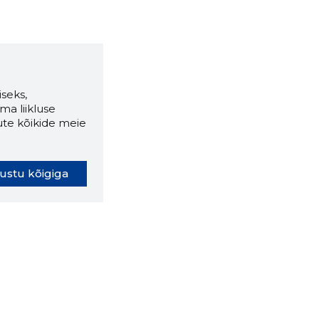
seks,
ma liikluse
ute kõikide meie
ustu kõigiga