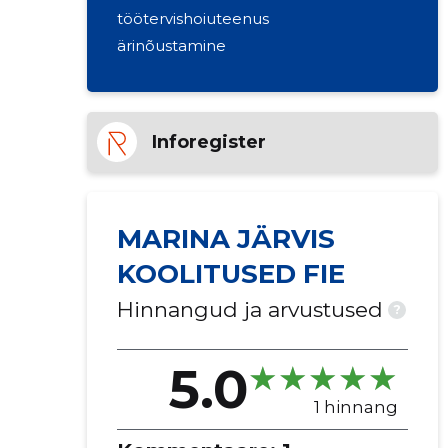
töötervishoiuteenus
ärinõustamine
Inforegister
MARINA JÄRVIS
KOOLITUSED FIE
Hinnangud ja arvustused
?
5.0
1 hinnang