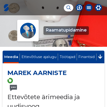
Raamatupidamine
Meedia
Ettevõtluse ajalugu
Töötajad
Finantsid
MAREK AARNISTE
Ettevõtete ärimeedia ja
uudisvoog