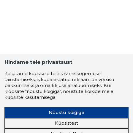
2
Hindame teie privaatsust
Kasutame küpsiseid teie sirvimiskogemuse
täiustamiseks, isikupärastatud reklaamide või sisu
pakkumiseks ja oma liikluse analüüsimiseks. Kui
klõpsate "nõustu kõigiga", nõustute kõikide meie
küpsiste kasutamisega.
Nõustu kõigiga
Küpsistest
MAREK AA