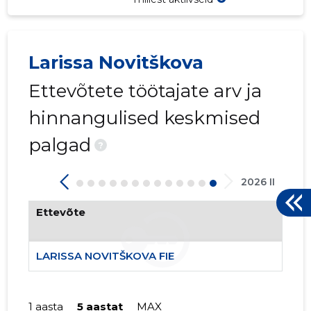
Larissa Novitškova
Ettevõtete töötajate arv ja
hinnangulised keskmised
palgad
?
2026 II
Ettevõte
LARISSA NOVITŠKOVA FIE
1 aasta
5 aastat
MAX