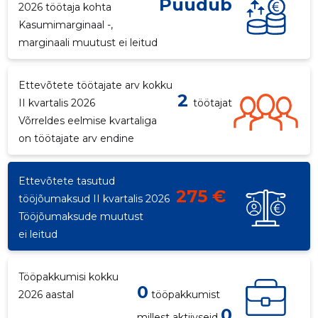
Puudub
2026 töötaja kohta
Kasumimarginaal -,
marginaali muutust ei leitud
Ettevõtete töötajate arv kokku
2
II kvartalis 2026
töötajat
Võrreldes eelmise kvartaliga
on töötajate arv endine
Ettevõtete tasutud
275 €
tööjõumaksud II kvartalis 2026
Tööjõumaksude muutust
ei leitud
Tööpakkumisi kokku
0
2026 aastal
tööpakkumist
0
millest aktiivseid