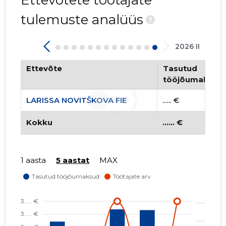
Ettevõtete töötajate
tulemuste analüüs
?
2026 II
Ettevõte
Tasutud
LARISSA 
tööjõumaksud
Usaldusv
LARISSA NOVITŠKOVA FIE
...... €
Kokku
...... €
1 aasta
5 aastat
MAX