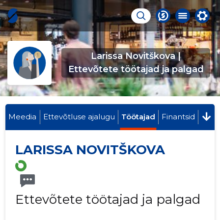
Larissa Novitškova |
Ettevõtete töötajad ja palgad
Meedia
Ettevõtluse ajalugu
Töötajad
Finantsid
LARISSA NOVITŠKOVA
Ettevõtete töötajad ja palgad