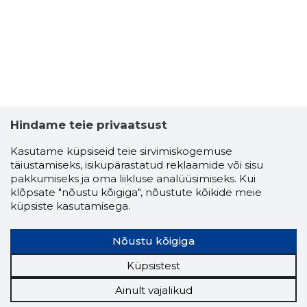
Hindame teie privaatsust
Kasutame küpsiseid teie sirvimiskogemuse
täiustamiseks, isikupärastatud reklaamide või sisu
pakkumiseks ja oma liikluse analüüsimiseks. Kui
klõpsate "nõustu kõigiga", nõustute kõikide meie
küpsiste kasutamisega.
Nõustu kõigiga
Küpsistest
Ainult vajalikud