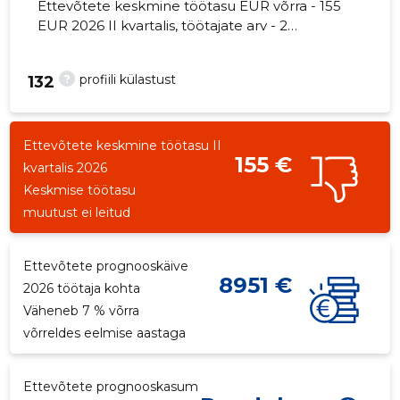
Ettevõtete keskmine töötasu EUR võrra - 155
EUR 2026 II kvartalis, töötajate arv - 2
töötajat.
?
profiili külastust
132
Ettevõtete keskmine töötasu II
155 €
kvartalis 2026
Keskmise töötasu
muutust ei leitud
Ettevõtete prognooskäive
8951 €
2026 töötaja kohta
Väheneb 7 % võrra
võrreldes eelmise aastaga
Ettevõtete prognooskasum