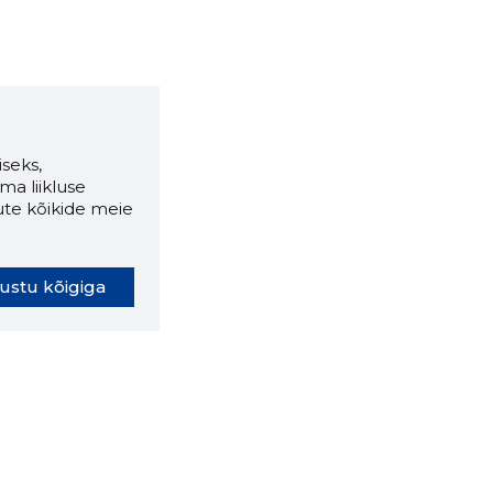
seks,
ma liikluse
ute kõikide meie
ustu kõigiga