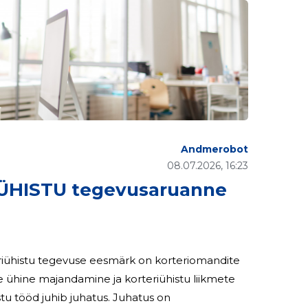
Andmerobot
08.07.2026, 16:23
ÜHISTU tegevusaruanne
eriühistu tegevuse eesmärk on korteriomandite
e ühine majandamine ja korteriühistu liikmete
 juhib juhatus. Juhatus on