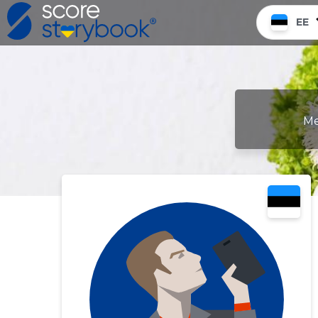
EE
Me