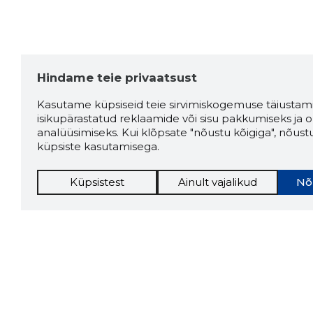
Hindame teie privaatsust
Kasutame küpsiseid teie sirvimiskogemuse täiustami
isikupärastatud reklaamide või sisu pakkumiseks ja o
analüüsimiseks. Kui klõpsate "nõustu kõigiga", nõust
küpsiste kasutamisega.
Küpsistest
Ainult vajalikud
Nõ