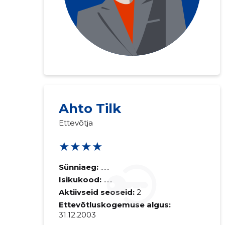
Ahto Tilk
Ettevõtja
★★★★
Sünniaeg:
......
Isikukood:
......
Aktiivseid seoseid:
2
Ettevõtluskogemuse algus:
31.12.2003