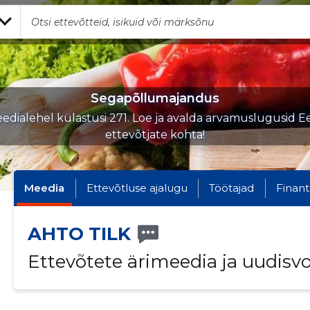
Segapõllumajandus
edialehel külastusi 271. Loe ja avalda arvamuslugusid Ee
ettevõtjate kohta!
Meedia
Ettevõtluse ajalugu
Töötajad
Finant
AHTO TILK
Ettevõtete ärimeedia ja uudisv