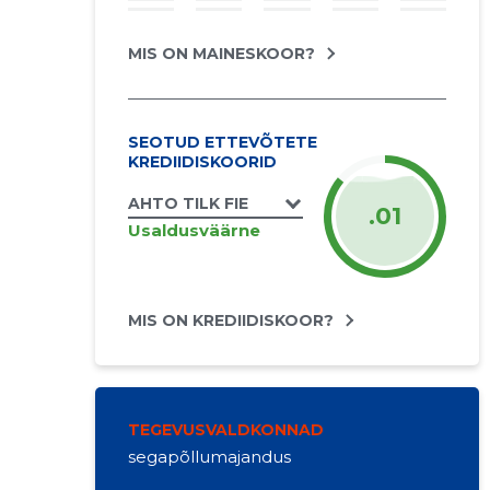
MIS ON MAINESKOOR?
SEOTUD ETTEVÕTETE
KREDIIDISKOORID
AHTO TILK FIE
.01
Usaldusväärne
MIS ON KREDIIDISKOOR?
TEGEVUSVALDKONNAD
segapõllumajandus