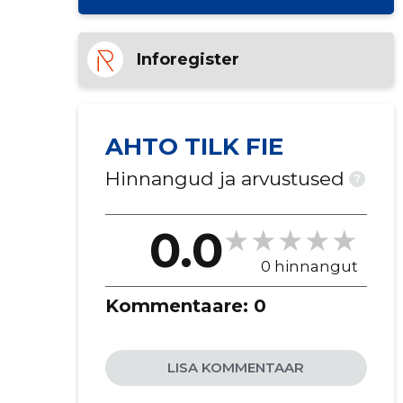
Inforegister
AHTO TILK FIE
Hinnangud ja arvustused
?
0.0
0 hinnangut
Kommentaare:
0
LISA KOMMENTAAR