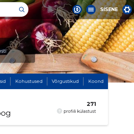
SISENE
sti
sid
Kohustused
Võrgustikud
Koond
271
oog
?
profiili külastust