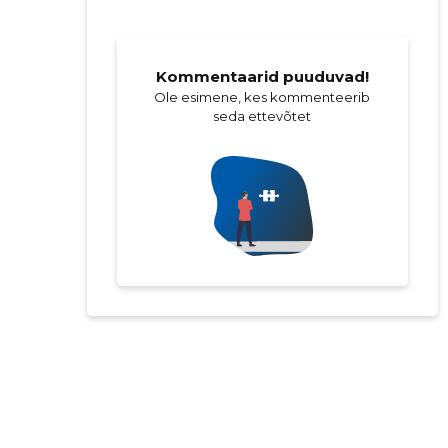
Kommentaarid puuduvad!
Ole esimene, kes kommenteerib
seda ettevõtet