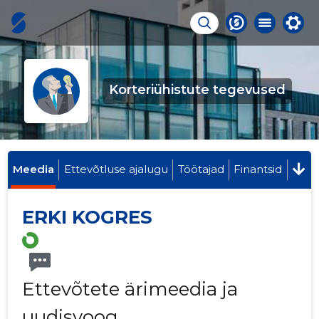
Korteriühistute tegevused
Meedia
Ettevõtluse ajalugu
Töötajad
Finantsid
ERKI KOGRES
Ettevõtete ärimeedia ja
uudisvoog