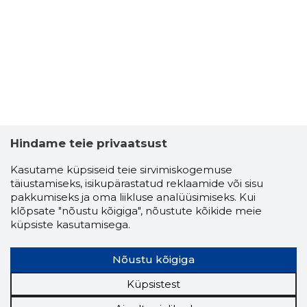
TALLINN,
Usaldusv
Hindame teie privaatsust
Kasutame küpsiseid teie sirvimiskogemuse
täiustamiseks, isikupärastatud reklaamide või sisu
pakkumiseks ja oma liikluse analüüsimiseks. Kui
klõpsate "nõustu kõigiga", nõustute kõikide meie
küpsiste kasutamisega.
Nõustu kõigiga
Küpsistest