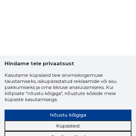
Hindame teie privaatsust
Kasutame küpsiseid teie sirvimiskogemuse
täiustamiseks, isikupärastatud reklaamide või sisu
pakkumiseks ja oma liikluse analüüsimiseks. Kui
klõpsate "nõustu kõigiga", nõustute kõikide meie
IRINA SA
küpsiste kasutamisega.
Usaldusv
Nõustu kõigiga
Küpsistest