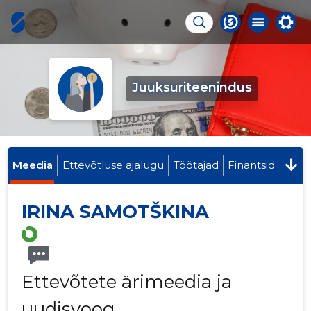
Juuksuriteenindus
Meedia
Ettevõtluse ajalugu
Töötajad
Finantsid
IRINA SAMOTŠKINA
Ettevõtete ärimeedia ja
uudisvoog