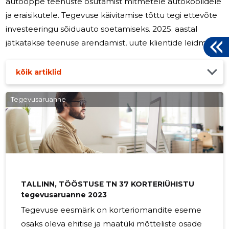
autoõppe teenuste osutamist mitmetele autokoolidele
ja eraisikutele. Tegevuse käivitamise tõttu tegi ettevõte
investeeringu sõiduauto soetamiseks. 2025. aastal
jätkatakse teenuse arendamist, uute klientide leidmist.
Eesmärgiks on välja arendada oma autokool kõigi sinna
kuuluvate teenustega. Rocknrool OÜ tegevust ei
kõik artiklid
mõjuta olulisel määral hooajalisus, tegevusega ei kaasne
olulisi keskkonna- ega sotsiaalseid mõjusid. Rocknrool
Tegevusaruanne
OÜ ei kasuta finantsriskide maandamiseks
finantsinstrumente.
TALLINN, TÖÖSTUSE TN 37 KORTERIÜHISTU
tegevusaruanne 2023
Tegevuse eesmärk on korteriomandite eseme
osaks oleva ehitise ja maatüki mõtteliste osade