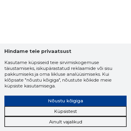
Hindame teie privaatsust
Kasutame küpsiseid teie sirvimiskogemuse
täiustamiseks, isikupärastatud reklaamide või sisu
pakkumiseks ja oma liikluse analüüsimiseks. Kui
klõpsate "nõustu kõigiga", nõustute kõikide meie
küpsiste kasutamisega.
Nõustu kõigiga
Küpsistest
Ainult vajalikud