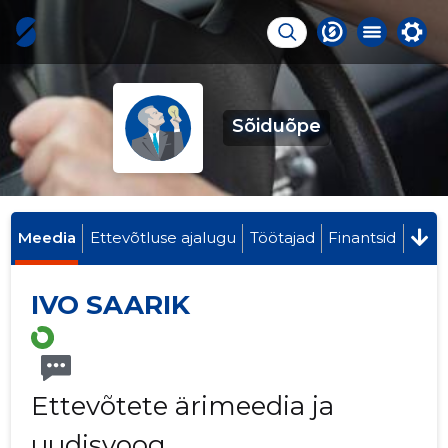
Sõiduõpe
Meedia
Ettevõtluse ajalugu
Töötajad
Finantsid
IVO SAARIK
Ettevõtete ärimeedia ja
uudisvoog