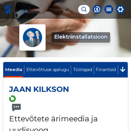
Elektriinstallatsioon
Meedia
Ettevõtluse ajalugu
Töötajad
Finantsid
JAAN KILKSON
Ettevõtete ärimeedia ja
uudisvoog