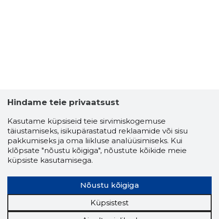
Hindame teie privaatsust
Kasutame küpsiseid teie sirvimiskogemuse
täiustamiseks, isikupärastatud reklaamide või sisu
pakkumiseks ja oma liikluse analüüsimiseks. Kui
JAAN KIL
klõpsate "nõustu kõigiga", nõustute kõikide meie
Usaldusv
küpsiste kasutamisega.
Nõustu kõigiga
Küpsistest