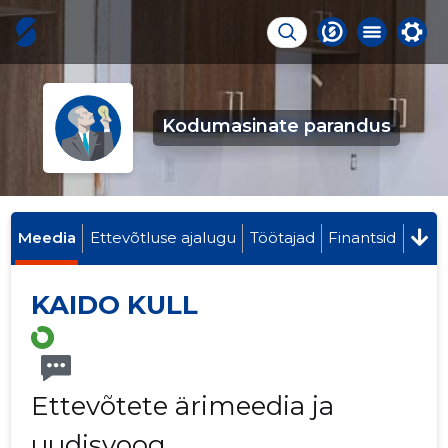
Kodumasinate parandus
Meedia
Ettevõtluse ajalugu
Töötajad
Finantsid
KAIDO KULL
Ettevõtete ärimeedia ja
uudisvoog