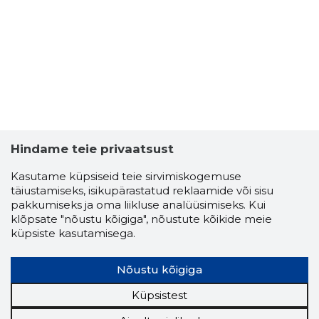
Hindame teie privaatsust
Kasutame küpsiseid teie sirvimiskogemuse
täiustamiseks, isikupärastatud reklaamide või sisu
pakkumiseks ja oma liikluse analüüsimiseks. Kui
klõpsate "nõustu kõigiga", nõustute kõikide meie
küpsiste kasutamisega.
KAIDO KU
Usaldusv
Nõustu kõigiga
Küpsistest