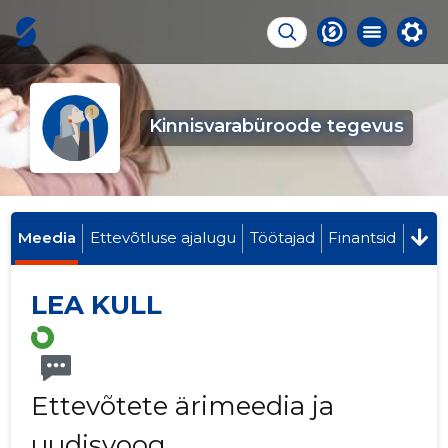
Kinnisvarabüroode tegevus
Meedia
Ettevõtluse ajalugu
Töötajad
Finantsid
LEA KULL
Ettevõtete ärimeedia ja
uudisvoog