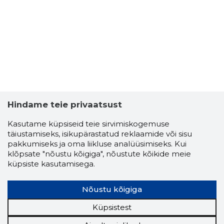
Hindame teie privaatsust
Kasutame küpsiseid teie sirvimiskogemuse
täiustamiseks, isikupärastatud reklaamide või sisu
pakkumiseks ja oma liikluse analüüsimiseks. Kui
LEA KULL
klõpsate "nõustu kõigiga", nõustute kõikide meie
Usaldusv
küpsiste kasutamisega.
Nõustu kõigiga
Küpsistest