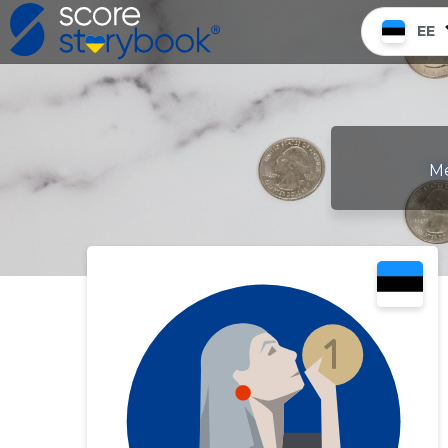
EE
Me