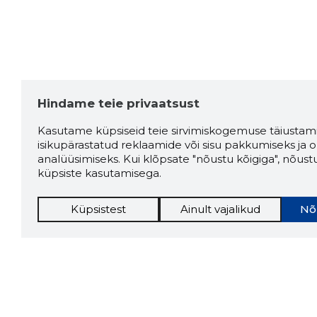
Hindame teie privaatsust
Kasutame küpsiseid teie sirvimiskogemuse täiustami
isikupärastatud reklaamide või sisu pakkumiseks ja o
analüüsimiseks. Kui klõpsate "nõustu kõigiga", nõust
küpsiste kasutamisega.
Küpsistest
Ainult vajalikud
Nõ