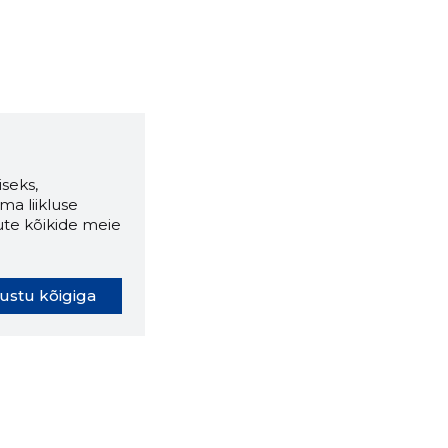
seks,
ma liikluse
ute kõikide meie
ustu kõigiga