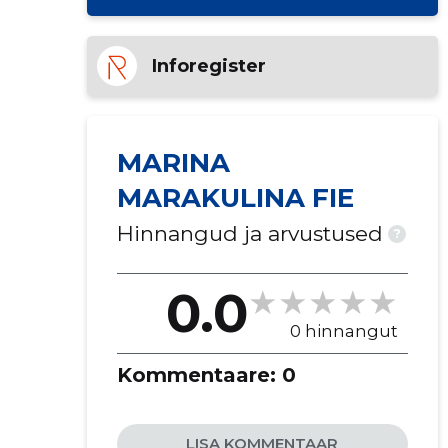
Inforegister
MARINA
MARAKULINA FIE
Hinnangud ja arvustused
?
0.0
0 hinnangut
Kommentaare:
0
LISA KOMMENTAAR