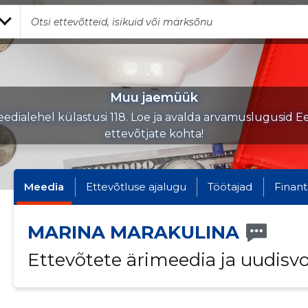
Muu jaemüük
edialehel külastusi 118. Loe ja avalda arvamuslugusid Ee
ettevõtjate kohta!
Meedia
Ettevõtluse ajalugu
Töötajad
Finant
MARINA MARAKULINA
Ettevõtete ärimeedia ja uudisv