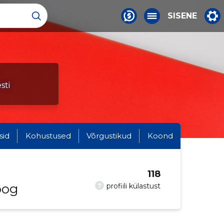
SISENE
sti
sid
Kohustused
Võrgustikud
Koond
118
oog
?
profiili külastust