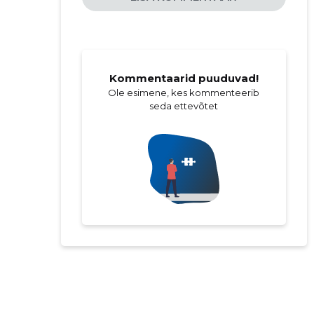
Kommentaarid puuduvad!
Ole esimene, kes kommenteerib
seda ettevõtet