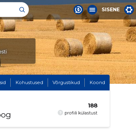
SISENE
sti
sid
Kohustused
Võrgustikud
Koond
188
oog
?
profiili külastust