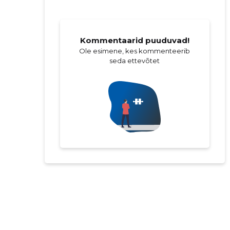
Kommentaarid puuduvad!
Ole esimene, kes kommenteerib
seda ettevõtet