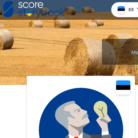
EE
Me