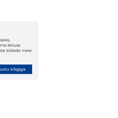
seks,
ma liikluse
ute kõikide meie
ustu kõigiga