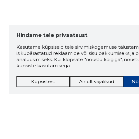
Hindame teie privaatsust
Kasutame küpsiseid teie sirvimiskogemuse täiustami
isikupärastatud reklaamide või sisu pakkumiseks ja o
analüüsimiseks. Kui klõpsate "nõustu kõigiga", nõust
küpsiste kasutamisega.
Küpsistest
Ainult vajalikud
Nõ