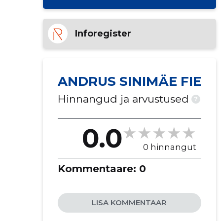
Inforegister
ANDRUS SINIMÄE FIE
Hinnangud ja arvustused
?
0.0
0 hinnangut
Kommentaare:
0
LISA KOMMENTAAR