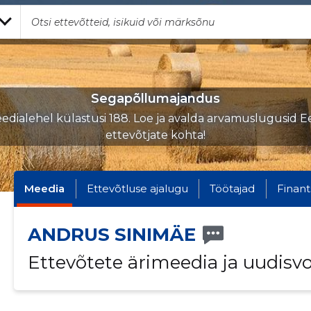
Segapõllumajandus
edialehel külastusi 188. Loe ja avalda arvamuslugusid Ee
ettevõtjate kohta!
Meedia
Ettevõtluse ajalugu
Töötajad
Finant
ANDRUS SINIMÄE
Ettevõtete ärimeedia ja uudisv