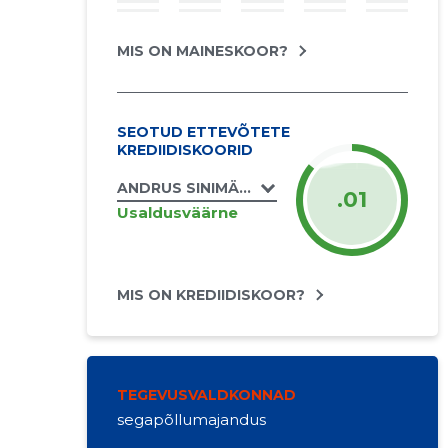
MIS ON MAINESKOOR?
SEOTUD ETTEVÕTETE
KREDIIDISKOORID
ANDRUS SINIMÄE FIE
.01
Usaldusväärne
MIS ON KREDIIDISKOOR?
TEGEVUSVALDKONNAD
segapõllumajandus