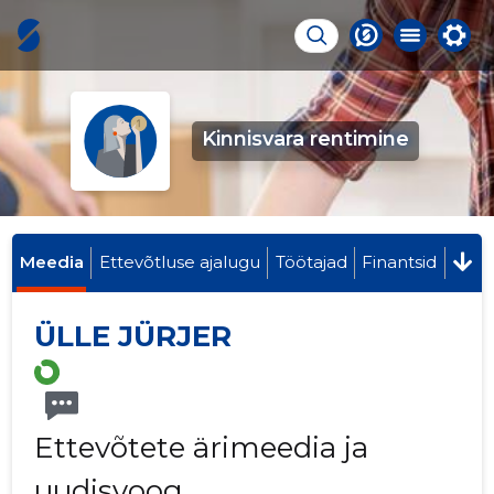
Kinnisvara rentimine
Meedia
Ettevõtluse ajalugu
Töötajad
Finantsid
ÜLLE JÜRJER
Ettevõtete ärimeedia ja
uudisvoog