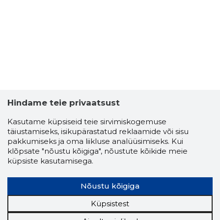
MEREPÄR
Usaldusv
Hindame teie privaatsust
Kasutame küpsiseid teie sirvimiskogemuse
täiustamiseks, isikupärastatud reklaamide või sisu
pakkumiseks ja oma liikluse analüüsimiseks. Kui
klõpsate "nõustu kõigiga", nõustute kõikide meie
küpsiste kasutamisega.
Nõustu kõigiga
Küpsistest