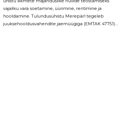
ühistu liikmete majanduslike huvide teostamiseks
vajaliku vara soetamine, üürimine, rentimine ja
hooldamine. Tulundusühistu Merepärl tegeleb
juuksehooldusvahendite jaemüügiga (EMTAK 47751)
ning vara edasirentimisega (EMTAK 68201). TÜ Merepärl
müügitulu 2025. aastal oli 22 483 eurot ja 2024. aastal 23
093 eurot. Majandusaasta lõpetasime kasumiga
summas 8 336 eurot ning 2024. aastal 7 815 eurot. 2025.
aastal maksti dividendidena välja 6 000 ( 2024. a 5000 )
eurot . Tulundusühistus Merepärl ei ole palgalisi
töötajaid, juhatuse liikmetele