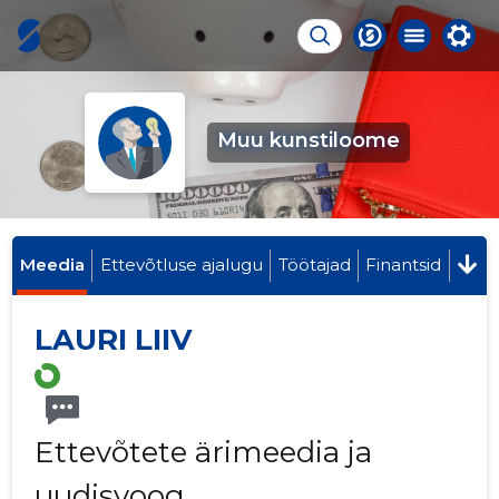
Muu kunstiloome
Meedia
Ettevõtluse ajalugu
Töötajad
Finantsid
LAURI LIIV
Ettevõtete ärimeedia ja
uudisvoog