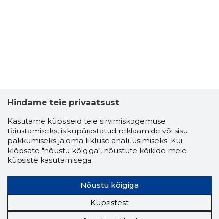
Hindame teie privaatsust
Kasutame küpsiseid teie sirvimiskogemuse
täiustamiseks, isikupärastatud reklaamide või sisu
pakkumiseks ja oma liikluse analüüsimiseks. Kui
klõpsate "nõustu kõigiga", nõustute kõikide meie
küpsiste kasutamisega.
LAURI LIIV
Usaldusv
Nõustu kõigiga
Küpsistest