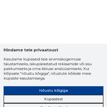
Hindame teie privaatsust
Kasutame küpsiseid teie sirvimiskogemuse
SIRJE SAL
täiustamiseks, isikupärastatud reklaamide või sisu
Usaldusv
pakkumiseks ja oma liikluse analüüsimiseks. Kui
klõpsate "nõustu kõigiga", nõustute kõikide meie
küpsiste kasutamisega.
Nõustu kõigiga
Küpsistest