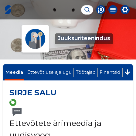
Juuksuriteenindus
Meedia
Ettevõtluse ajalugu
Töötajad
Finantsid
SIRJE SALU
Ettevõtete ärimeedia ja
uudisvoog