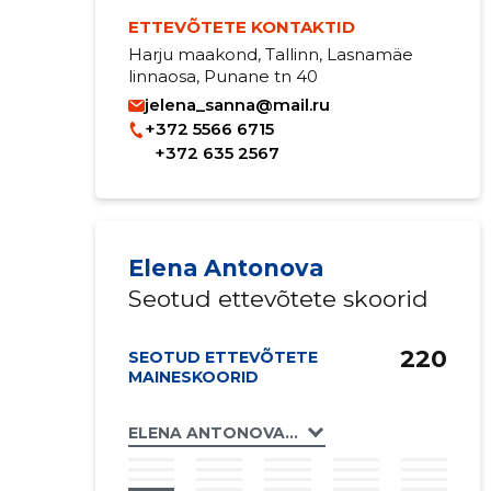
ETTEVÕTETE KONTAKTID
Harju maakond, Tallinn, Lasnamäe
linnaosa, Punane tn 40
jelena_sanna@mail.ru
+372 5566 6715
+372 635 2567
Elena Antonova
Seotud ettevõtete skoorid
220
SEOTUD ETTEVÕTETE
MAINESKOORID
ELENA ANTONOVA FIE