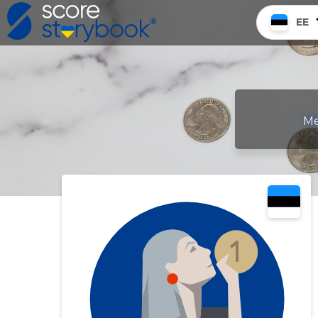
EE
Me