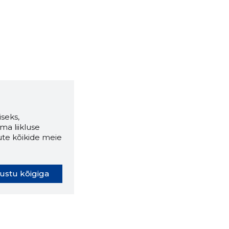
seks,
ma liikluse
ute kõikide meie
ustu kõigiga