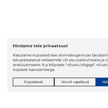
Hindame teie privaatsust
Kasutame küpsiseid teie sirvimiskogemuse täiustami
isikupärastatud reklaamide või sisu pakkumiseks ja o
analüüsimiseks. Kui klõpsate "nõustu kõigiga", nõust
küpsiste kasutamisega.
Küpsistest
Ainult vajalikud
Nõ