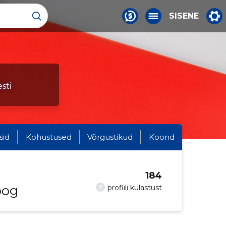
SISENE
sti
sid
Kohustused
Võrgustikud
Koond
184
oog
?
profiili külastust