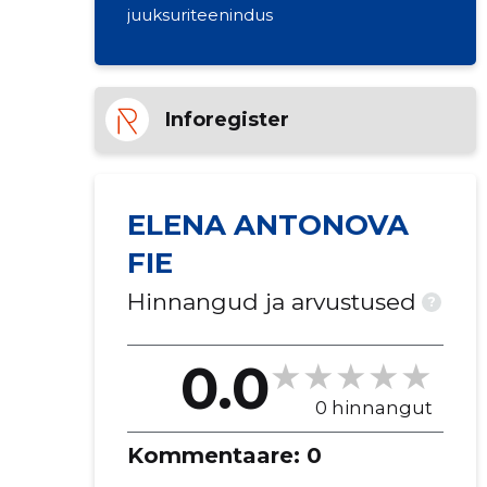
juuksuriteenindus
Inforegister
ELENA ANTONOVA
FIE
Hinnangud ja arvustused
?
0.0
0 hinnangut
Kommentaare:
0