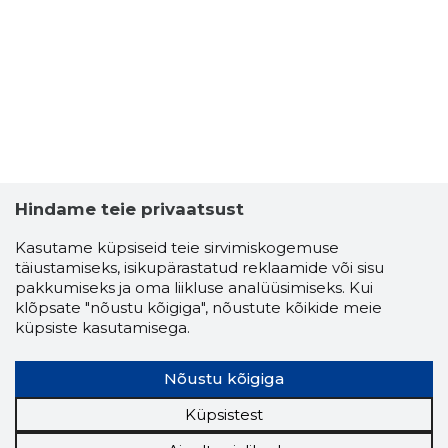
2
Hindame teie privaatsust
Kasutame küpsiseid teie sirvimiskogemuse
täiustamiseks, isikupärastatud reklaamide või sisu
pakkumiseks ja oma liikluse analüüsimiseks. Kui
klõpsate "nõustu kõigiga", nõustute kõikide meie
küpsiste kasutamisega.
Nõustu kõigiga
LUDMILLA
Küpsistest
Usaldusv