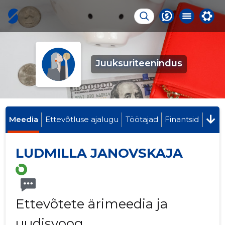
Juuksuriteenindus
Meedia
Ettevõtluse ajalugu
Töötajad
Finantsid
LUDMILLA JANOVSKAJA
Ettevõtete ärimeedia ja
uudisvoog