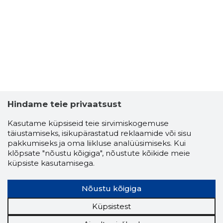
2
Hindame teie privaatsust
Kasutame küpsiseid teie sirvimiskogemuse
täiustamiseks, isikupärastatud reklaamide või sisu
pakkumiseks ja oma liikluse analüüsimiseks. Kui
klõpsate "nõustu kõigiga", nõustute kõikide meie
küpsiste kasutamisega.
SIRJE PIH
Nõustu kõigiga
Usaldusv
Küpsistest