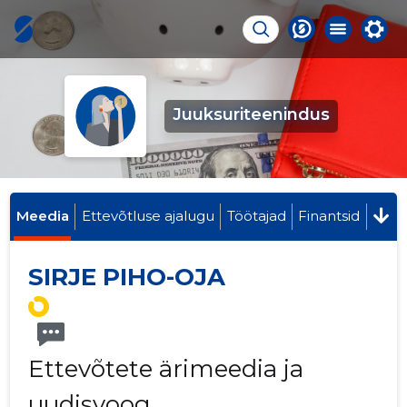
Juuksuriteenindus
Meedia
Ettevõtluse ajalugu
Töötajad
Finantsid
SIRJE PIHO-OJA
Ettevõtete ärimeedia ja
uudisvoog