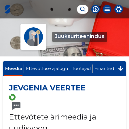
Juuksuriteenindus
Meedia
Ettevõtluse ajalugu
Töötajad
Finantsid
JEVGENIA VEERTEE
Ettevõtete ärimeedia ja
uudisvoog