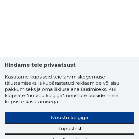
Hindame teie privaatsust
Kasutame küpsiseid teie sirvimiskogemuse
täiustamiseks, isikupärastatud reklaamide või sisu
JEVGENIA
pakkumiseks ja oma liikluse analüüsimiseks. Kui
Usaldusv
klõpsate "nõustu kõigiga", nõustute kõikide meie
küpsiste kasutamisega.
Nõustu kõigiga
Küpsistest