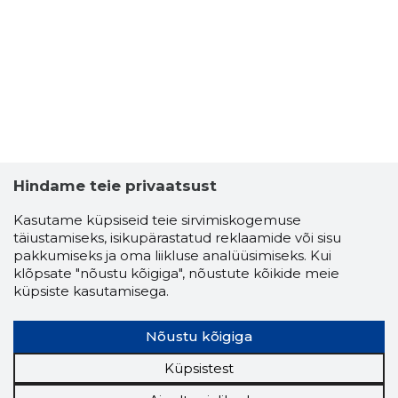
Hindame teie privaatsust
Kasutame küpsiseid teie sirvimiskogemuse
täiustamiseks, isikupärastatud reklaamide või sisu
pakkumiseks ja oma liikluse analüüsimiseks. Kui
VADIM NI
klõpsate "nõustu kõigiga", nõustute kõikide meie
Usaldusv
küpsiste kasutamisega.
Nõustu kõigiga
Küpsistest