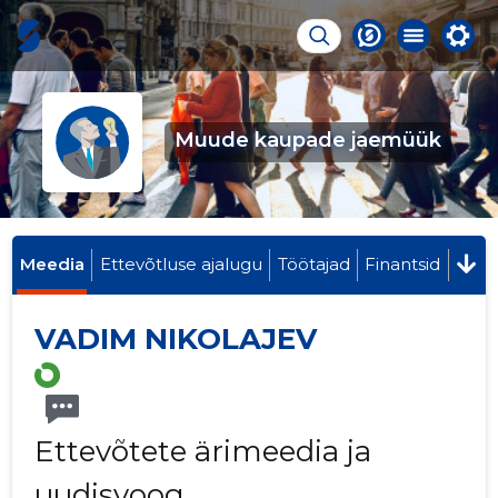
Muude kaupade jaemüük
Meedia
Ettevõtluse ajalugu
Töötajad
Finantsid
VADIM NIKOLAJEV
Ettevõtete ärimeedia ja
uudisvoog