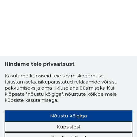
2
Hindame teie privaatsust
Kasutame küpsiseid teie sirvimiskogemuse
täiustamiseks, isikupärastatud reklaamide või sisu
pakkumiseks ja oma liikluse analüüsimiseks. Kui
klõpsate "nõustu kõigiga", nõustute kõikide meie
küpsiste kasutamisega.
Nõustu kõigiga
Küpsistest