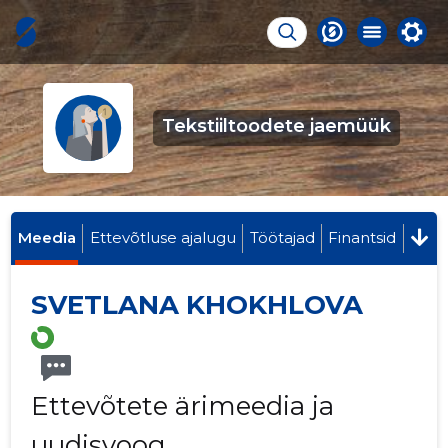
Tekstiiltoodete jaemüük
Meedia
Ettevõtluse ajalugu
Töötajad
Finantsid
SVETLANA KHOKHLOVA
Ettevõtete ärimeedia ja
uudisvoog