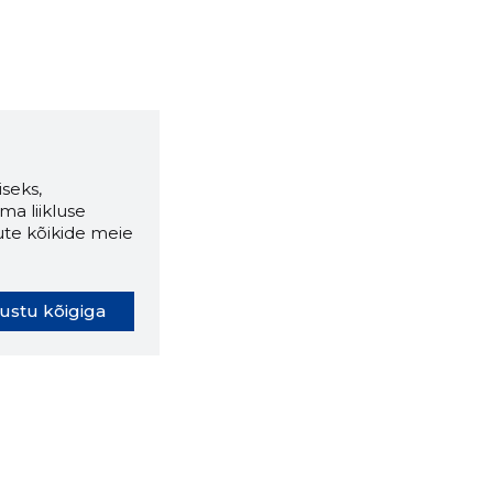
seks,
ma liikluse
ute kõikide meie
ustu kõigiga