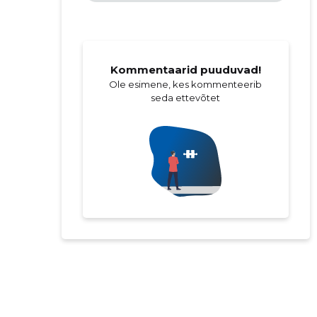
Kommentaarid puuduvad!
Ole esimene, kes kommenteerib
seda ettevõtet