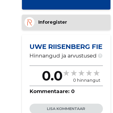
Inforegister
UWE RIISENBERG FIE
Hinnangud ja arvustused
?
0.0
0 hinnangut
Kommentaare:
0
LISA KOMMENTAAR