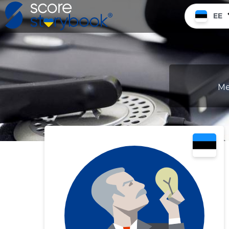
EE
Me