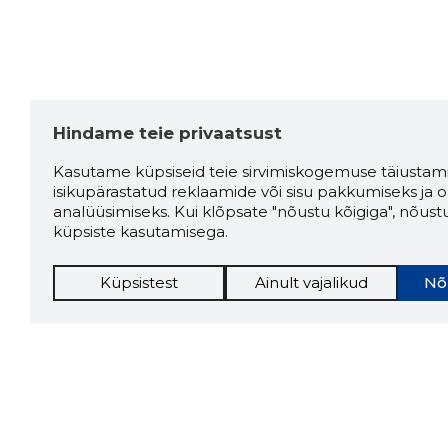
Hindame teie privaatsust
Kasutame küpsiseid teie sirvimiskogemuse täiustami
isikupärastatud reklaamide või sisu pakkumiseks ja o
analüüsimiseks. Kui klõpsate "nõustu kõigiga", nõust
küpsiste kasutamisega.
Küpsistest
Ainult vajalikud
Nõ