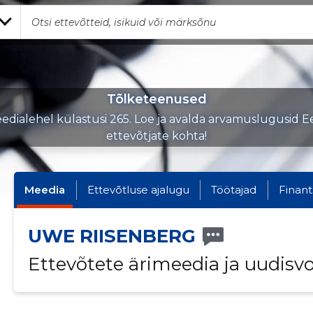
Tõlketeenused
edialehel külastusi 265. Loe ja avalda arvamuslugusid Ee
ettevõtjate kohta!
Meedia
Ettevõtluse ajalugu
Töötajad
Finant
UWE RIISENBERG
Ettevõtete ärimeedia ja uudisv