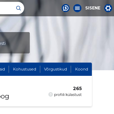
SISENE
sti
sid
Kohustused
Võrgustikud
Koond
265
oog
?
profiili külastust