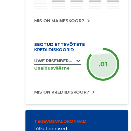
MIS ON MAINESKOOR?
SEOTUD ETTEVÕTETE
KREDIIDISKOORID
UWE RIISENBERG FIE
.01
Usaldusväärne
MIS ON KREDIIDISKOOR?
TEGEVUSVALDKONNAD
tõlketeenused