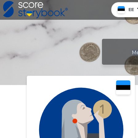
EE
Me