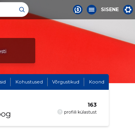
SISENE
sti
sid
Kohustused
Võrgustikud
Koond
163
oog
?
profiili külastust