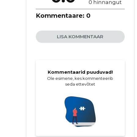
0 hinnangut
Kommentaare:
0
LISA KOMMENTAAR
Kommentaarid puuduvad!
Ole esimene, kes kommenteerib
seda ettevõtet