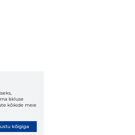
seks,
ma liikluse
ute kõikide meie
ustu kõigiga