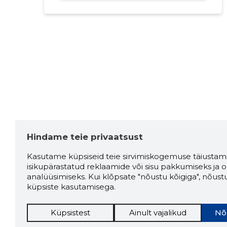
Hindame teie privaatsust
Kasutame küpsiseid teie sirvimiskogemuse täiustami
isikupärastatud reklaamide või sisu pakkumiseks ja o
analüüsimiseks. Kui klõpsate "nõustu kõigiga", nõust
küpsiste kasutamisega.
Küpsistest
Ainult vajalikud
Nõ