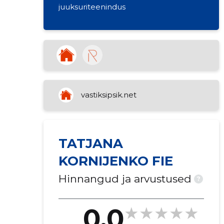
juuksuriteenindus
vastiksipsik.net
TATJANA
KORNIJENKO FIE
Hinnangud ja arvustused
?
0.0