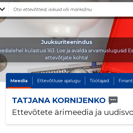
Juuksuriteenindus
edialehel külastusi 163. Loe ja avalda arvamuslugusid Ee
ettevõtjate kohta!
Meedia
Ettevõtluse ajalugu
Töötajad
Finant
TATJANA KORNIJENKO
Ettevõtete ärimeedia ja uudisv