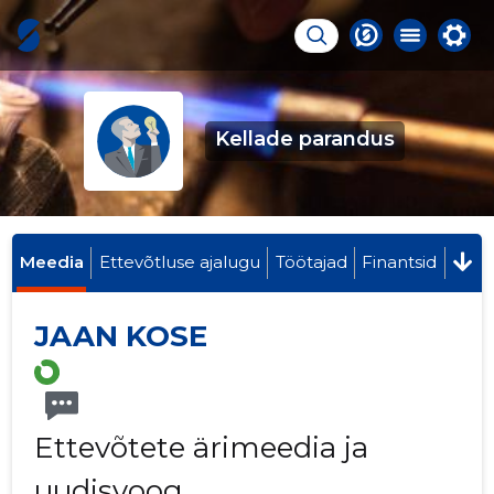
Kellade parandus
Meedia
Ettevõtluse ajalugu
Töötajad
Finantsid
JAAN KOSE
Ettevõtete ärimeedia ja
uudisvoog