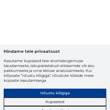
JAAN KOS
Usaldusv
Hindame teie privaatsust
Kasutame küpsiseid teie sirvimiskogemuse
täiustamiseks, isikupärastatud reklaamide või sisu
pakkumiseks ja oma liikluse analüüsimiseks. Kui
klõpsate "nõustu kõigiga", nõustute kõikide meie
küpsiste kasutamisega.
Nõustu kõigiga
Küpsistest