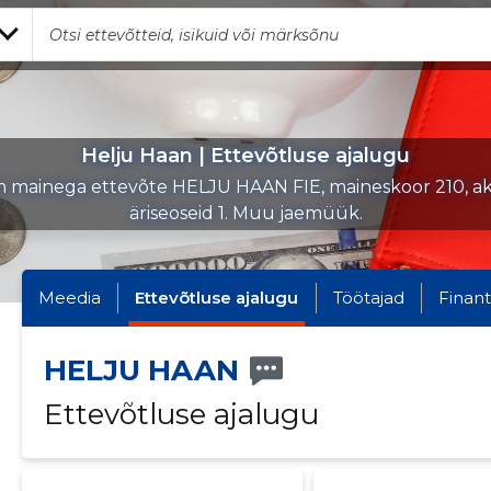
Helju Haan | Ettevõtluse ajalugu
 mainega ettevõte HELJU HAAN FIE, maineskoor 210, akt
äriseoseid 1. Muu jaemüük.
Meedia
Ettevõtluse ajalugu
Töötajad
Finant
HELJU HAAN
Ettevõtluse ajalugu