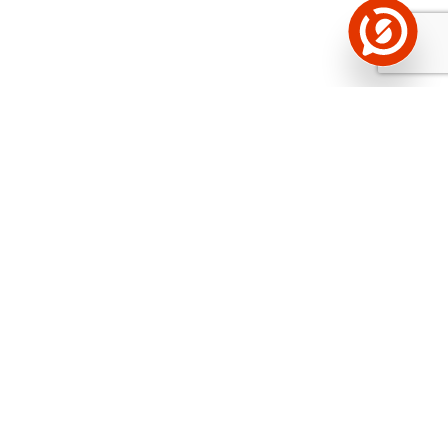
Näed helistaja tausta!
Storybooki Äpp toob
Sinuni
OTSEKONTAKTID
400 000 Eesti
ettevõtte ja isikute kohta (juhid, ametnikud).
Andmed on rikastatud maksevõime ja
finantsinfoga.