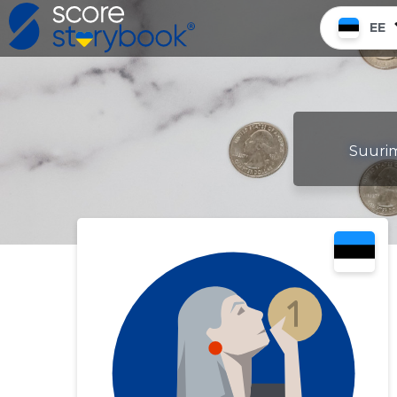
EE
Suurim