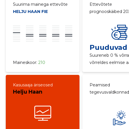
Suurima mainega ettevõte
Ettevõtete
HELJU HAAN FIE
prognooskäibed 20
Puuduvad
Suureneb 0 % võrr
Maineskoor:
210
võrreldes eelmise 
Kasusaaja äriseosed
Peamised
Helju Haan
tegevusvaldkonna