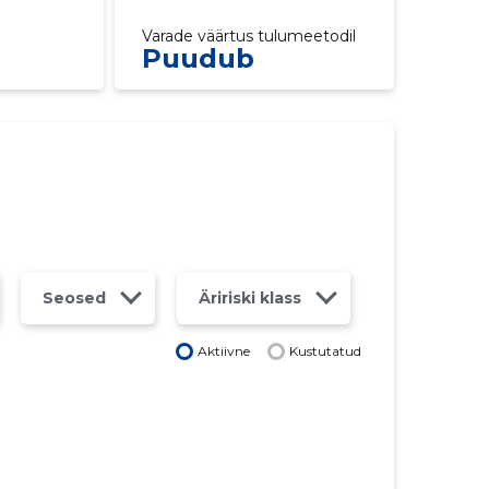
Varade väärtus tulumeetodil
Puudub
Seosed
Äririski klass
Aktiivne
Kustutatud