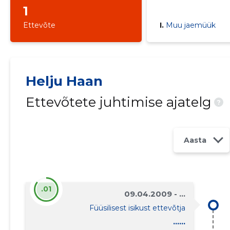
1
Ettevõte
I.
Muu jaemüük
Helju Haan
Ettevõtete juhtimise ajatelg
?
Aasta
.01
09.04.2009 - ...
Füüsilisest isikust ettevõtja
......