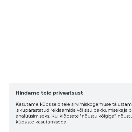
Hindame teie privaatsust
Kasutame küpsiseid teie sirvimiskogemuse täiustami
isikupärastatud reklaamide või sisu pakkumiseks ja o
analüüsimiseks. Kui klõpsate "nõustu kõigiga", nõust
küpsiste kasutamisega.