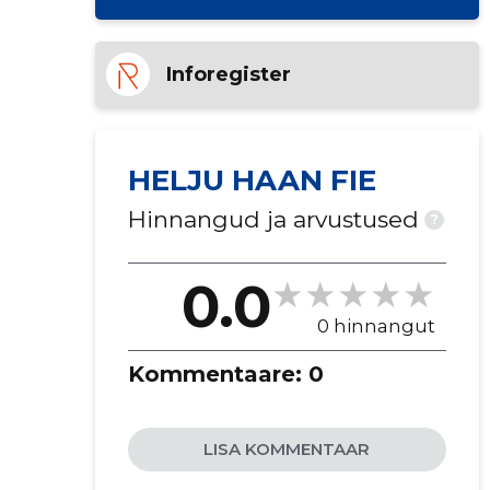
Inforegister
HELJU HAAN FIE
Hinnangud ja arvustused
?
0.0
0 hinnangut
Kommentaare:
0
LISA KOMMENTAAR