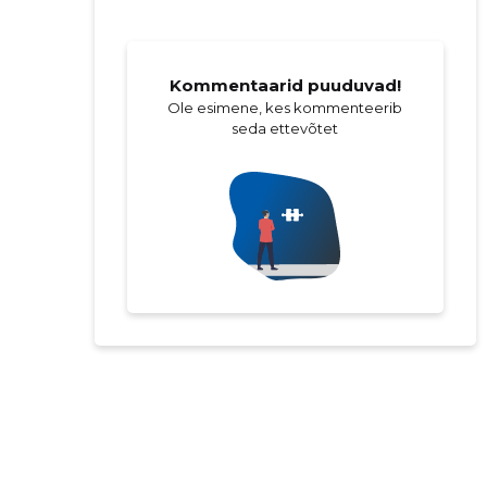
Kommentaarid puuduvad!
Ole esimene, kes kommenteerib
seda ettevõtet