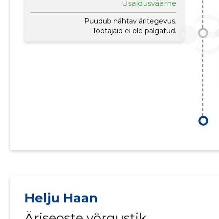
Usaldusväärne
Puudub nähtav äritegevus.
Töötajaid ei ole palgatud.
Helju Haan
Äriseoste võrgustik