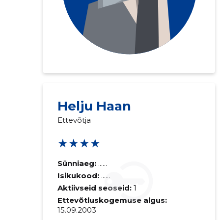
Helju Haan
Ettevõtja
★★★★
Sünniaeg:
......
Isikukood:
......
Aktiivseid seoseid:
1
Ettevõtluskogemuse algus:
15.09.2003