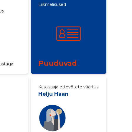
Liikmelisused
26
a
Puuduvad
aastaga
Kasusaaja ettevõtete väärtus
Helju Haan
d