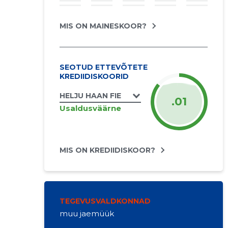
MIS ON MAINESKOOR?
SEOTUD ETTEVÕTETE
KREDIIDISKOORID
HELJU HAAN FIE
.01
Usaldusväärne
MIS ON KREDIIDISKOOR?
TEGEVUSVALDKONNAD
muu jaemüük