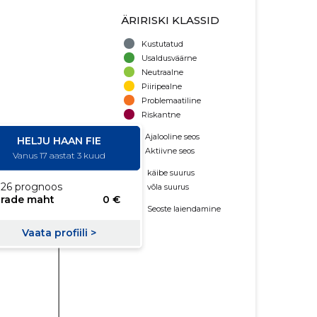
ÄRIRISKI KLASSID
Kustutatud
Usaldusväärne
Neutraalne
Piiripealne
Problemaatiline
Riskantne
Ajalooline seos
Aktiivne seos
käibe suurus
võla suurus
Seoste laiendamine