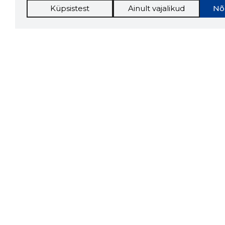
Küpsistest
Ainult vajalikud
Nõ
Storybo
Storybook
firma v
kui usa
Chrome laiendus
LAADI