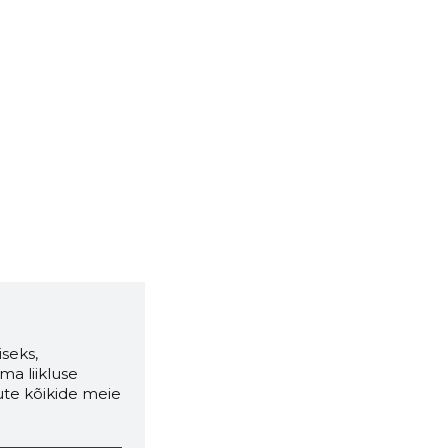
seks,
ma liikluse
ute kõikide meie