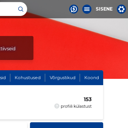
SISENE
iivseid
sid
Kohustused
Võrgustikud
Koond
153
?
profiili külastust