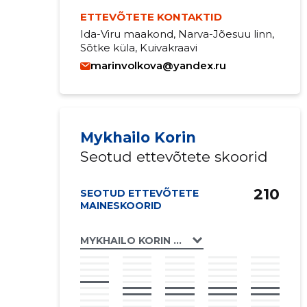
ETTEVÕTETE KONTAKTID
Ida-Viru maakond, Narva-Jõesuu linn,
Sõtke küla, Kuivakraavi
marinvolkova@yandex.ru
Mykhailo Korin
Seotud ettevõtete skoorid
210
SEOTUD ETTEVÕTETE
MAINESKOORID
MYKHAILO KORIN FIE