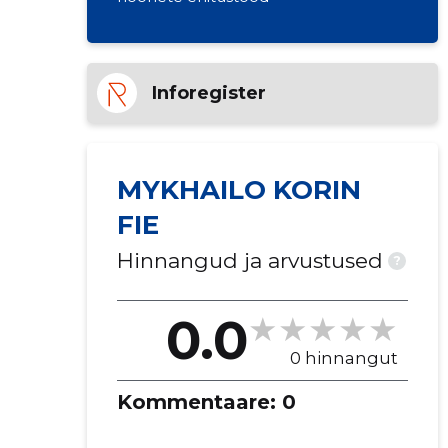
Inforegister
MYKHAILO KORIN
FIE
Hinnangud ja arvustused
?
0.0
0 hinnangut
Kommentaare:
0