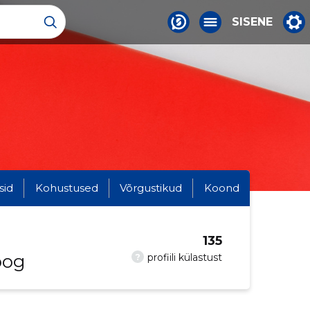
SISENE
sid
Kohustused
Võrgustikud
Koond
135
oog
?
profiili külastust