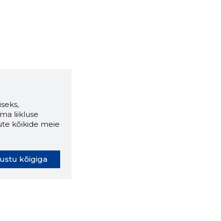
seks,
ma liikluse
ute kõikide meie
ustu kõigiga