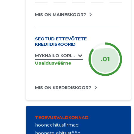
MIS ON MAINESKOOR?
SEOTUD ETTEVÕTETE
KREDIIDISKOORID
MYKHAILO KORIN FIE
.01
Usaldusväärne
MIS ON KREDIIDISKOOR?
TEGEVUSVALDKONNAD
hooneehitusfirmad
hoonete ehitustööd