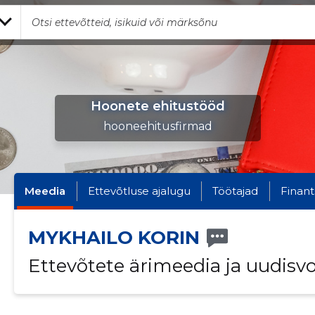
Hoonete ehitustööd
hooneehitusfirmad
Meedia
Ettevõtluse ajalugu
Töötajad
Finant
MYKHAILO KORIN
Ettevõtete ärimeedia ja uudisv