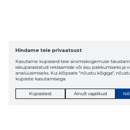
Hindame teie privaatsust
Kasutame küpsiseid teie sirvimiskogemuse täiustami
isikupärastatud reklaamide või sisu pakkumiseks ja o
analüüsimiseks. Kui klõpsate "nõustu kõigiga", nõust
küpsiste kasutamisega.
Küpsistest
Ainult vajalikud
Nõ