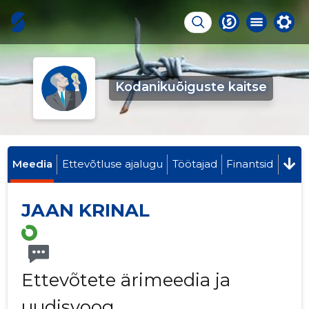
Kodanikuõiguste kaitse
Meedia
Ettevõtluse ajalugu
Töötajad
Finantsid
JAAN KRINAL
Ettevõtete ärimeedia ja
uudisvoog