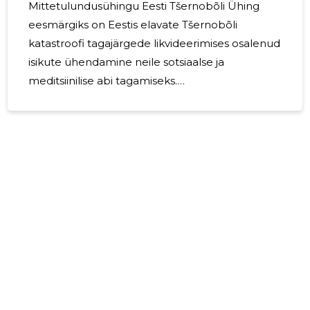
Mittetulundusühingu Eesti Tšernobõli Ühing
eesmärgiks on Eestis elavate Tšernobõli
katastroofi tagajärgede likvideerimises osalenud
isikute ühendamine neile sotsiaalse ja
meditsiinilise abi tagamiseks.
Mittetulundusühingu Eesti Tšernobõli Ühing
liikmeteks on neli regionaalset
mittetulundusühingut: Harjumaa Tšernobõli
Ühendus (registrikood 80143570), Pärnumaa
Tšernobõli Ühendus "Gamma" (registrikood
80065249), Põlvamaa Tšernobõli Ühendus
(registrikood 80068325) ja Narva Tšernobõli AEJ
Avarii Likvideerijate Liit (registrikood 80025801).
Kõigi nimetatud mittetulundusühingute
7
juhatuse esimehed