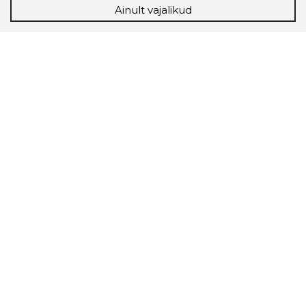
Ainult vajalikud
Storybook
Chrome laiendus
Storybooki laiendus ütleb Sulle, mis firma
veebilehel Sa parajasti viibid ja kui usaldusväärne
see firma täna on.
LAADI LAIENDUS ALLA