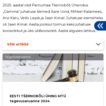
2025. aastal olid Pärnumaa Tšernobõli Ühendus
„Gamma“ juhatuse liikmed Aare Uind, Mihkel Kalamees,
Arvi Karu, Vello Lepik ja Jaan Krinal. Juhatuse esimeheks
oli Jaan Krinal. Aasta jooksul toimus kaks juhatuse
koosolekut ja üks üldkoosolek. Aasta alguses lahkus
meie hulgast juhatuse liige Vello Lepik. Põhikirja järgi
peab juhatusse kuuluma viis liiget. Üldkoosolekul
kõik artiklid
muudeti põhikirja ning valiti juhatuse liikmeks Arvi Kuura.
Koosolekule kutsuti ja esines veebikonstaabel Karmen
Tegevusaruanne
Raud. Teemaks pettused, millesse eakad on sattunud ja
kuidas seda vältida ning mida teha, kui oled pettuse
ohvriks
EESTI TŠERNOBÕLI ÜHING MTÜ
tegevusaruanne 2024