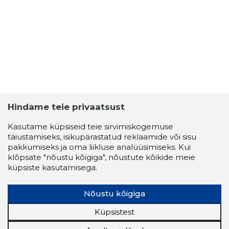
IGOR MIH
Usaldusv
Hindame teie privaatsust
Kasutame küpsiseid teie sirvimiskogemuse
täiustamiseks, isikupärastatud reklaamide või sisu
pakkumiseks ja oma liikluse analüüsimiseks. Kui
klõpsate "nõustu kõigiga", nõustute kõikide meie
küpsiste kasutamisega.
Nõustu kõigiga
Küpsistest