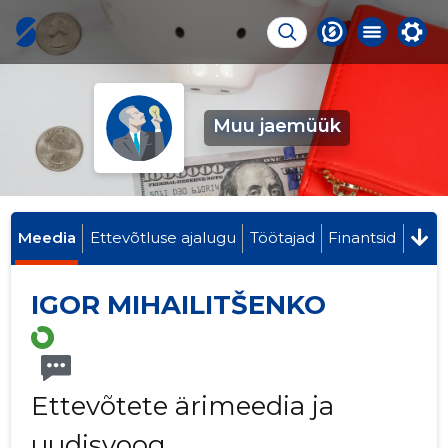
Muu jaemüük
Meedia
Ettevõtluse ajalugu
Töötajad
Finantsid
IGOR MIHAILITŠENKO
Ettevõtete ärimeedia ja
uudisvoog