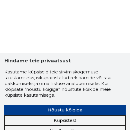
TAMARA M
Usaldusv
Hindame teie privaatsust
Kasutame küpsiseid teie sirvimiskogemuse
täiustamiseks, isikupärastatud reklaamide või sisu
pakkumiseks ja oma liikluse analüüsimiseks. Kui
klõpsate "nõustu kõigiga", nõustute kõikide meie
küpsiste kasutamisega.
Nõustu kõigiga
Küpsistest