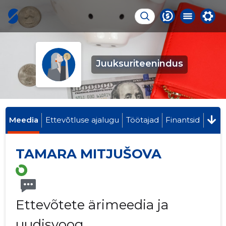
Juuksuriteenindus
Meedia
Ettevõtluse ajalugu
Töötajad
Finantsid
TAMARA MITJUŠOVA
Ettevõtete ärimeedia ja
uudisvoog