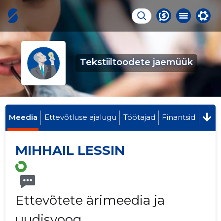
Tekstiiltoodete jaemüük
Meedia
Ettevõtluse ajalugu
Töötajad
Finantsid
MIHHAIL LESSIN
Ettevõtete ärimeedia ja
uudisvoog