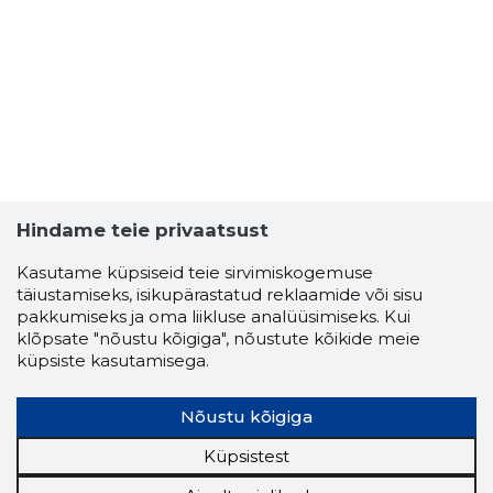
2
Hindame teie privaatsust
Kasutame küpsiseid teie sirvimiskogemuse
täiustamiseks, isikupärastatud reklaamide või sisu
pakkumiseks ja oma liikluse analüüsimiseks. Kui
klõpsate "nõustu kõigiga", nõustute kõikide meie
küpsiste kasutamisega.
MIHHAIL L
Nõustu kõigiga
Usaldusv
Küpsistest