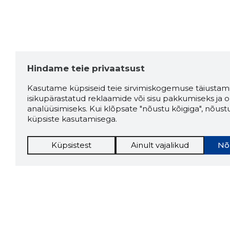
Hindame teie privaatsust
Kasutame küpsiseid teie sirvimiskogemuse täiustami
isikupärastatud reklaamide või sisu pakkumiseks ja o
analüüsimiseks. Kui klõpsate "nõustu kõigiga", nõust
küpsiste kasutamisega.
Küpsistest
Ainult vajalikud
Nõ