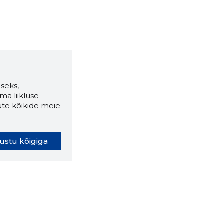
seks,
ma liikluse
ute kõikide meie
ustu kõigiga