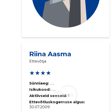
Riina Aasma
Ettevõtja
★★★★
Sünniaeg:
......
Isikukood:
......
Aktiivseid seoseid:
1
Ettevõtluskogemuse algus:
30.07.2009