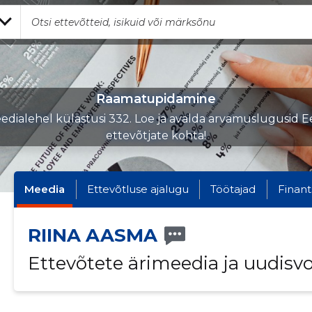
Raamatupidamine
edialehel külastusi 332. Loe ja avalda arvamuslugusid Ee
ettevõtjate kohta!
Meedia
Ettevõtluse ajalugu
Töötajad
Finant
RIINA AASMA
Ettevõtete ärimeedia ja uudisv