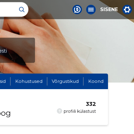
SISENE
sti
sid
Kohustused
Võrgustikud
Koond
332
oog
?
profiili külastust