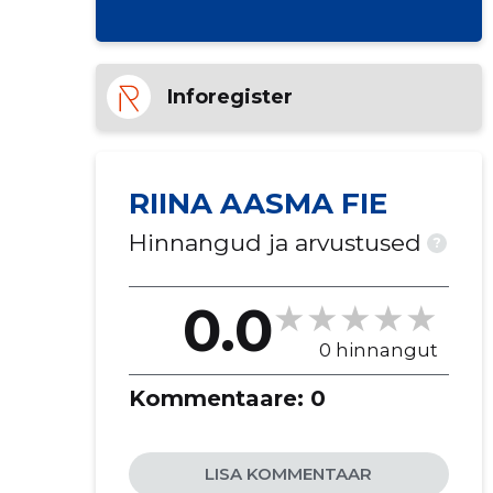
Inforegister
RIINA AASMA FIE
Hinnangud ja arvustused
?
0.0
0 hinnangut
Kommentaare:
0
LISA KOMMENTAAR