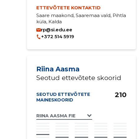
ETTEVÕTETE KONTAKTID
Saare maakond, Saaremaa vald, Pihtla
küla, Kalda
rp@si.edu.ee
+372 514 5919
Riina Aasma
Seotud ettevõtete skoorid
210
SEOTUD ETTEVÕTETE
MAINESKOORID
RIINA AASMA FIE