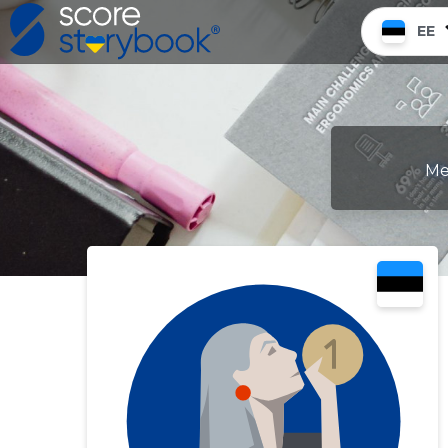
EE
Me