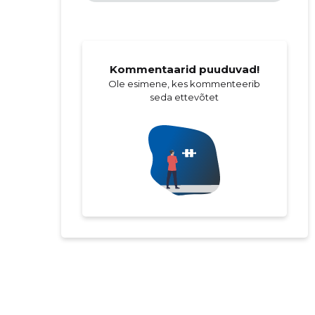
Kommentaarid puuduvad!
Ole esimene, kes kommenteerib
seda ettevõtet