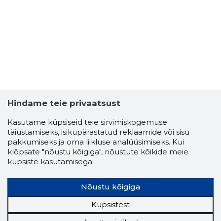
8
Hindame teie privaatsust
Kasutame küpsiseid teie sirvimiskogemuse
täiustamiseks, isikupärastatud reklaamide või sisu
pakkumiseks ja oma liikluse analüüsimiseks. Kui
klõpsate "nõustu kõigiga", nõustute kõikide meie
küpsiste kasutamisega.
Nõustu kõigiga
Küpsistest