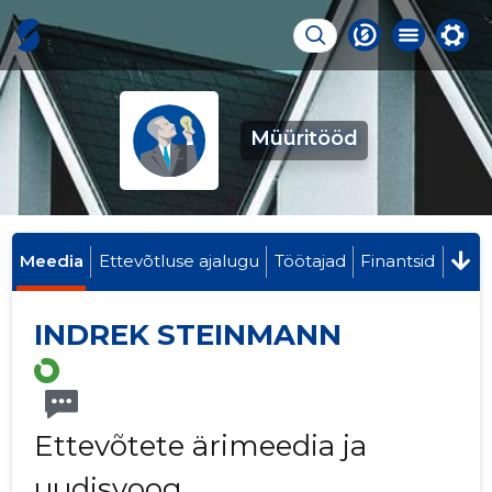
Müüritööd
Meedia
Ettevõtluse ajalugu
Töötajad
Finantsid
INDREK STEINMANN
Ettevõtete ärimeedia ja
uudisvoog