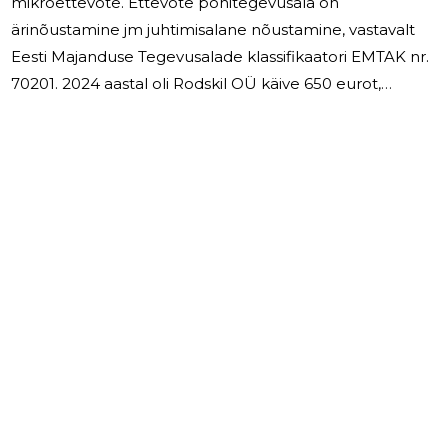
mikroettevõte. Ettevõte põhitegevusala on
ärinõustamine jm juhtimisalane nõustamine, vastavalt
Eesti Majanduse Tegevusalade klassifikaatori EMTAK nr.
70201. 2024 aastal oli Rodskil OÜ käive 650 eurot,
seejuures 100% teenuseid osutati Eestis. 2024 aastal
ettevõtte oma majandustegevuses ei kasuta tööjõu,
juhatuseliige tasu ei maksta. Majandustegevuse 2024
aastal kahsum 369 eurot. 2025 majandusaastal on
plaanis jätkata samal tegevusadel.