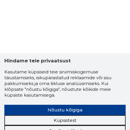
6
Hindame teie privaatsust
Kasutame küpsiseid teie sirvimiskogemuse
täiustamiseks, isikupärastatud reklaamide või sisu
pakkumiseks ja oma liikluse analüüsimiseks. Kui
klõpsate "nõustu kõigiga", nõustute kõikide meie
küpsiste kasutamisega.
Nõustu kõigiga
RODSKIL
Usaldusv
Küpsistest