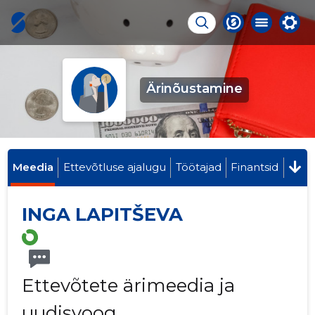
Ärinõustamine
Meedia
Ettevõtluse ajalugu
Töötajad
Finantsid
INGA LAPITŠEVA
Ettevõtete ärimeedia ja
uudisvoog