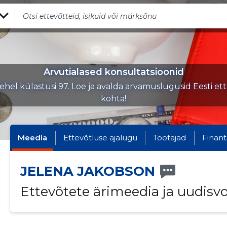
Arvutialased konsultatsioonid
hel külastusi 97. Loe ja avalda arvamuslugusid Eesti et
kohta!
Meedia
Ettevõtluse ajalugu
Töötajad
Finant
JELENA JAKOBSON
Ettevõtete ärimeedia ja uudisv