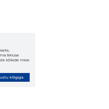
seks,
ma liikluse
ute kõikide meie
ustu kõigiga