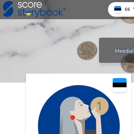
EE
Meediale