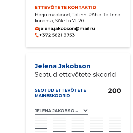
ETTEVÕTETE KONTAKTID
Harju maakond, Tallinn, Põhja-Tallinna
linnaosa, Sõle tn 71-20
jelena.jakobson@mail.ru
+372 5621 3753
Jelena Jakobson
Seotud ettevõtete skoorid
200
SEOTUD ETTEVÕTETE
MAINESKOORID
JELENA JAKOBSON FIE