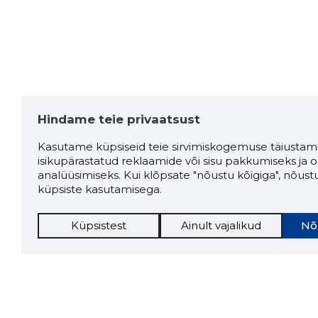
Hindame teie privaatsust
Kasutame küpsiseid teie sirvimiskogemuse täiustami
isikupärastatud reklaamide või sisu pakkumiseks ja o
analüüsimiseks. Kui klõpsate "nõustu kõigiga", nõust
küpsiste kasutamisega.
Küpsistest
Ainult vajalikud
Nõ