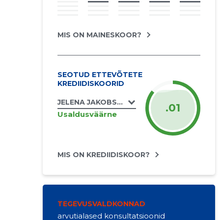
MIS ON MAINESKOOR?
SEOTUD ETTEVÕTETE
KREDIIDISKOORID
JELENA JAKOBSON FIE
.01
Usaldusväärne
MIS ON KREDIIDISKOOR?
TEGEVUSVALDKONNAD
arvutialased konsultatsioonid