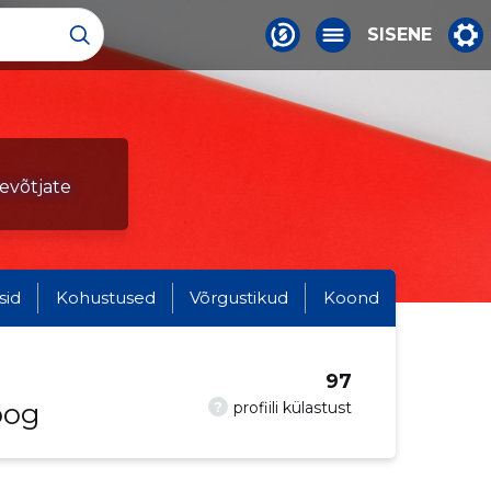
SISENE
tevõtjate
sid
Kohustused
Võrgustikud
Koond
97
oog
?
profiili külastust