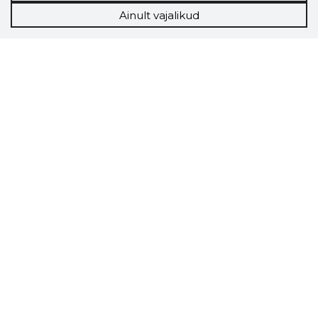
Ainult vajalikud
Storybook
Chrome laiendus
Storybooki laiendus ütleb Sulle, mis firma
veebilehel Sa parajasti viibid ja kui usaldusväärne
see firma täna on.
LAADI LAIENDUS ALLA