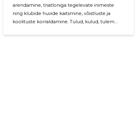
arendamine, triatloniga tegelevate inimeste
ning klubide huvide kaitsmine, võistluste ja
koolituste korraldamine. Tulud, kulud, tulem
20232 a tegevust ei toimunud. Personal MTÜ-l
palgalisi töötajaid 2023 aastal ei olnud,
peamiseks tööjõuressursiks on juhatuse liikmed.
Juhatus koosneb 3 liikmest, juhatuse liikmetele
juhatuse liikme tasu 2023 aastal ei makstud.
Eesmärgid järgmiseks majandusaastaks 2024.
aastal planeerime arendada sportimist Eestis.
Margus Tamm juhatuse liige