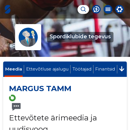
Spordiklubide tegevus
Meedia
Ettevõtluse ajalugu
Töötajad
Finantsid
MARGUS TAMM
Ettevõtete ärimeedia ja
uudisvoog