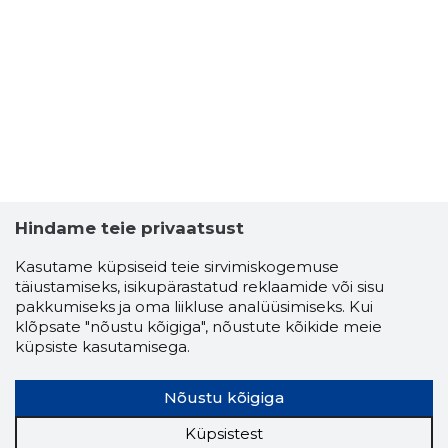
SPORDIKL
Usaldusv
Hindame teie privaatsust
Kasutame küpsiseid teie sirvimiskogemuse
täiustamiseks, isikupärastatud reklaamide või sisu
pakkumiseks ja oma liikluse analüüsimiseks. Kui
klõpsate "nõustu kõigiga", nõustute kõikide meie
küpsiste kasutamisega.
Nõustu kõigiga
Küpsistest