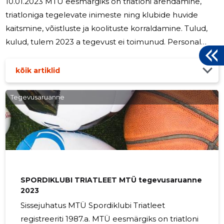
10.01.2023 MTÜ eesmärgiks on triatloni arendamine,
triatloniga tegelevate inimeste ning klubide huvide
kaitsmine, võistluste ja koolituste korraldamine. Tulud,
kulud, tulem 2023 a tegevust ei toimunud. Personal
MTÜ-l palgalisi töötajaid 2023 aastal ei olnud, peamiseks
tööjõuressursiks on juhatuse liikmed. Juhatus koosneb 5
kõik artiklid
liikmest, juhatuse liikmetele juhatuse liikme tasu 2023
aastal ei makstud. Eesmärgid järgmiseks
Tegevusaruanne
majandusaastaks 2024. aastal planeerime arendada
sportimist Eestis. Margus Tamm juhatuse liige
SPORDIKLUBI TRIATLEET MTÜ tegevusaruanne
2023
Sissejuhatus MTÜ Spordiklubi Triatleet
registreeriti 1987.a. MTÜ eesmärgiks on triatloni