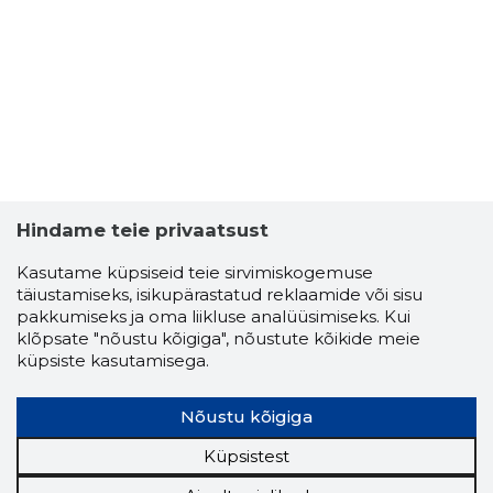
Usaldusv
Hindame teie privaatsust
Kasutame küpsiseid teie sirvimiskogemuse
täiustamiseks, isikupärastatud reklaamide või sisu
pakkumiseks ja oma liikluse analüüsimiseks. Kui
klõpsate "nõustu kõigiga", nõustute kõikide meie
küpsiste kasutamisega.
Nõustu kõigiga
Küpsistest