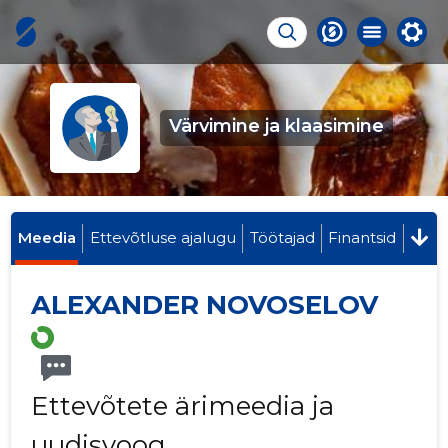
Värvimine ja klaasimine
Meedia
Ettevõtluse ajalugu
Töötajad
Finantsid
ALEXANDER NOVOSELOV
Ettevõtete ärimeedia ja
uudisvoog