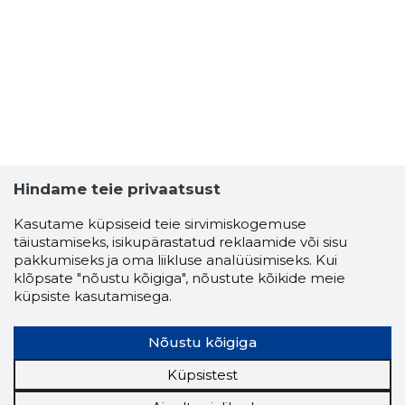
1
Hindame teie privaatsust
Kasutame küpsiseid teie sirvimiskogemuse
täiustamiseks, isikupärastatud reklaamide või sisu
pakkumiseks ja oma liikluse analüüsimiseks. Kui
klõpsate "nõustu kõigiga", nõustute kõikide meie
küpsiste kasutamisega.
KALLE TI
Nõustu kõigiga
Riskantn
Küpsistest