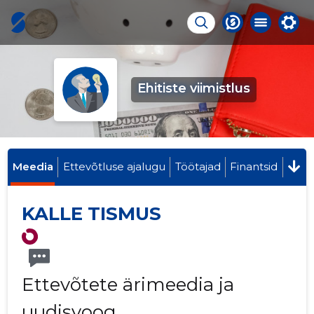
Ehitiste viimistlus
Meedia
Ettevõtluse ajalugu
Töötajad
Finantsid
KALLE TISMUS
Ettevõtete ärimeedia ja
uudisvoog