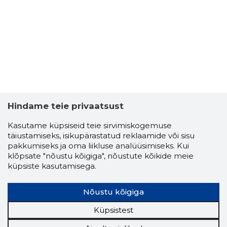
VELLO TA
Usaldusv
Hindame teie privaatsust
Kasutame küpsiseid teie sirvimiskogemuse
täiustamiseks, isikupärastatud reklaamide või sisu
pakkumiseks ja oma liikluse analüüsimiseks. Kui
klõpsate "nõustu kõigiga", nõustute kõikide meie
küpsiste kasutamisega.
Nõustu kõigiga
Küpsistest