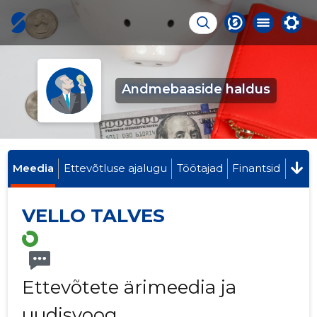
Andmebaaside haldus
Meedia
Ettevõtluse ajalugu
Töötajad
Finantsid
VELLO TALVES
Ettevõtete ärimeedia ja
uudisvoog