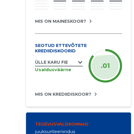
MIS ON MAINESKOOR?
SEOTUD ETTEVÕTETE
KREDIIDISKOORID
ÜLLE KARU FIE
.01
Usaldusväärne
MIS ON KREDIIDISKOOR?
TEGEVUSVALDKONNAD
juuksuriteenindus