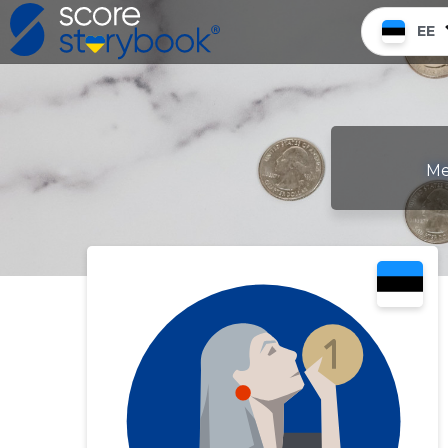
EE
Me