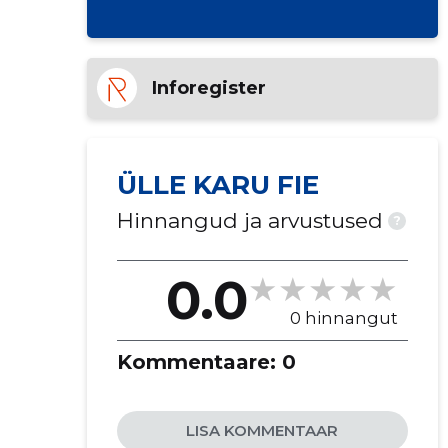
Inforegister
ÜLLE KARU FIE
Hinnangud ja arvustused
?
0.0
0 hinnangut
Kommentaare:
0
LISA KOMMENTAAR