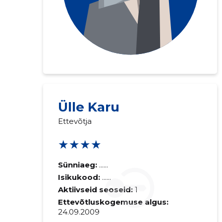
Ülle Karu
Ettevõtja
★★★★
Sünniaeg:
......
Isikukood:
......
Aktiivseid seoseid:
1
Ettevõtluskogemuse algus:
24.09.2009