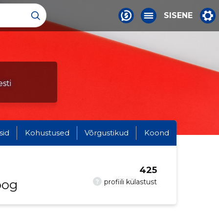
SISENE
sti
sid
Kohustused
Võrgustikud
Koond
425
oog
?
profiili külastust