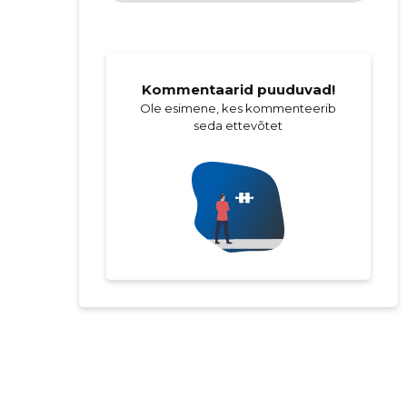
Kommentaarid puuduvad!
Ole esimene, kes kommenteerib
seda ettevõtet