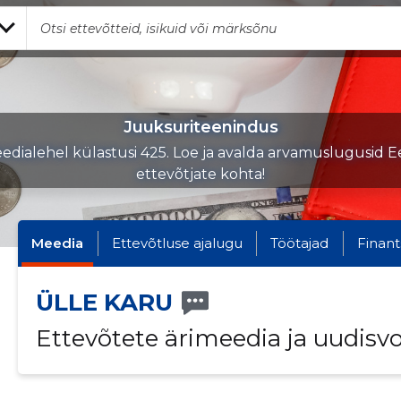
Juuksuriteenindus
edialehel külastusi 425. Loe ja avalda arvamuslugusid Ee
ettevõtjate kohta!
Meedia
Ettevõtluse ajalugu
Töötajad
Finant
ÜLLE KARU
Ettevõtete ärimeedia ja uudisv