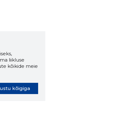
seks,
ma liikluse
ute kõikide meie
ustu kõigiga