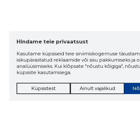
Hindame teie privaatsust
Kasutame küpsiseid teie sirvimiskogemuse täiustami
isikupärastatud reklaamide või sisu pakkumiseks ja o
analüüsimiseks. Kui klõpsate "nõustu kõigiga", nõust
küpsiste kasutamisega.
Küpsistest
Ainult vajalikud
Nõ