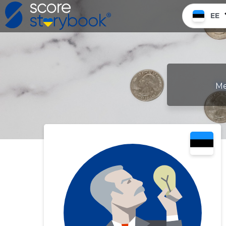
EE
Me