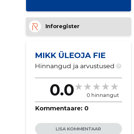
Inforegister
MIKK ÜLEOJA FIE
Hinnangud ja arvustused
?
0.0
0 hinnangut
Kommentaare:
0
LISA KOMMENTAAR