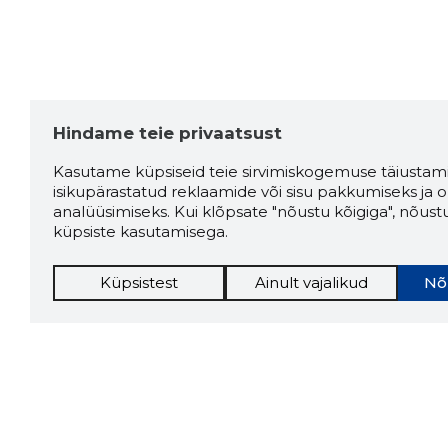
Hindame teie privaatsust
Kasutame küpsiseid teie sirvimiskogemuse täiustami
isikupärastatud reklaamide või sisu pakkumiseks ja o
analüüsimiseks. Kui klõpsate "nõustu kõigiga", nõust
küpsiste kasutamisega.
Küpsistest
Ainult vajalikud
Nõ