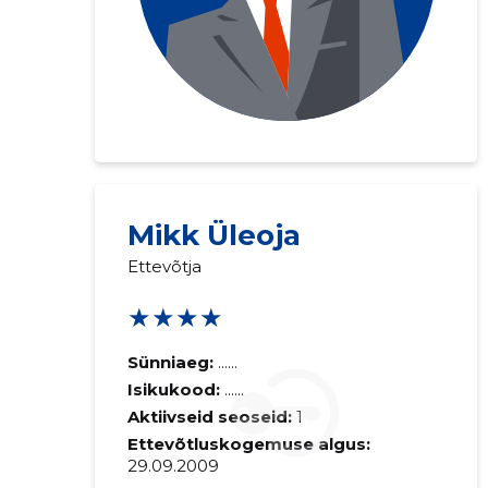
Mikk Üleoja
Ettevõtja
★★★★
Sünniaeg:
......
Isikukood:
......
Aktiivseid seoseid:
1
Ettevõtluskogemuse algus:
29.09.2009