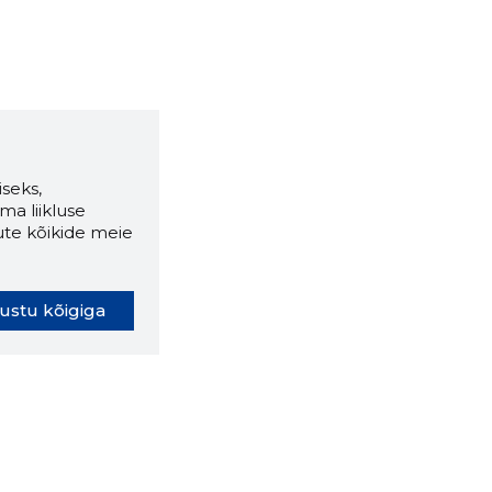
seks,
ma liikluse
ute kõikide meie
ustu kõigiga