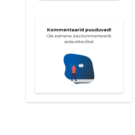
Kommentaarid puuduvad!
Ole esimene, kes kommenteerib
seda ettevõtet