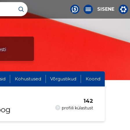
SISENE
sti
sid
Kohustused
Võrgustikud
Koond
142
oog
?
profiili külastust