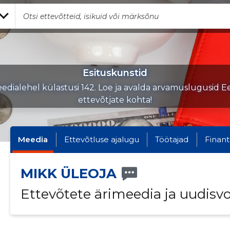
Esituskunstid
edialehel külastusi 142. Loe ja avalda arvamuslugusid Ee
ettevõtjate kohta!
Meedia
Ettevõtluse ajalugu
Töötajad
Finant
MIKK ÜLEOJA
Ettevõtete ärimeedia ja uudisv